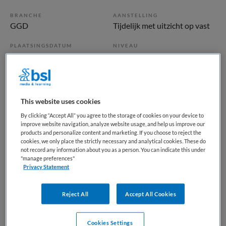
BRANCHE
AANSTELLING
GGD
Tijdelijk met uitzicht op vast
PLAATSINGSDATUM
NIVEAU
14 december 2025
WO
ERVARING
DIENSTVERBAND
Niet nader bepaald
Niet nader bepaald
This website uses cookies
By clicking “Accept All” you agree to the storage of cookies on your device to
Vacature niet beschikbaar
improve website navigation, analyze website usage, and help us improve our
products and personalize content and marketing. If you choose to reject the
Deze vacature Basisarts consultatiebureau Gelderland bij
cookies, we only place the strictly necessary and analytical cookies. These do
not record any information about you as a person. You can indicate this under
Docjobs is niet meer actueel. Hieronder staan enkele
"manage preferences"
vergelijkbare vacatures die voor u wellicht interessant zijn.
Privacy Statement
Reject All
Accept All Cookies
Cookies Settings