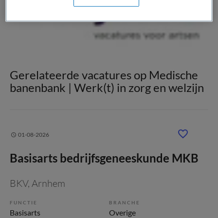
Gerelateerde vacatures op Medische
banenbank | Werk(t) in zorg en welzijn
01-08-2026
Basisarts bedrijfsgeneeskunde MKB
BKV
, Arnhem
FUNCTIE
BRANCHE
Basisarts
Overige