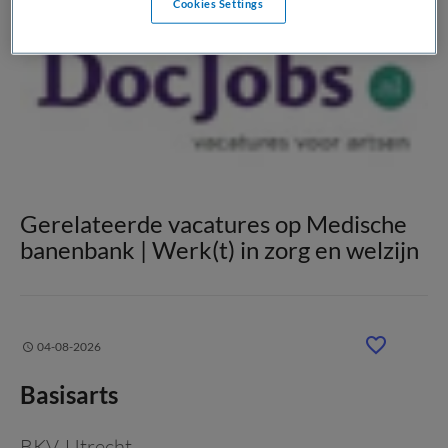
Cookies Settings
Gerelateerde vacatures op Medische
banenbank | Werk(t) in zorg en welzijn
04-08-2026
Basisarts
BKV
, Utrecht