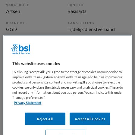
VAKGEBIED
FUNCTIE
Artsen
Basisarts
BRANCHE
AANSTELLING
GGD
Tijdelijk dienstverband
PLAATSINGSDATUM
NIVEAU
5 juni 2026
WO
ERVARING
DIENSTVERBAND
This website uses cookies
Ervaren
Fulltime
By clicking “Accept All” you agree to the storage of cookies on your device to
improve website navigation, analyze website usage, and help us improve our
products and personalize content and marketing. If you choose to reject the
Vacature niet beschikbaar
cookies, we only place the strictly necessary and analytical cookies. These do
not record any information about you as a person. You can indicate this under
Deze vacature Basisarts infectieziektebestrijding regio
"manage preferences"
Privacy Statement
Utrecht bij Docjobs is niet meer actueel. Hieronder staan
enkele vergelijkbare vacatures die voor u wellicht
interessant zijn.
Reject All
Accept All Cookies