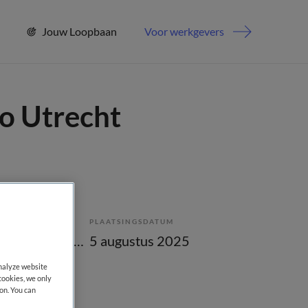
Jouw Loopbaan
Voor werkgevers
io Utrecht
PLAATSINGSDATUM
Tijdelijk met uitzicht op vast
5 augustus 2025
analyze website
cookies, we only
on. You can