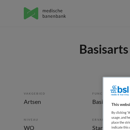
Basisarts
VAKGEBIED
FUNCTIE
Artsen
Basisarts
This websi
By clicking “
usage, and he
NIVEAU
ERVARING
place the str
WO
Starter
indicate thi