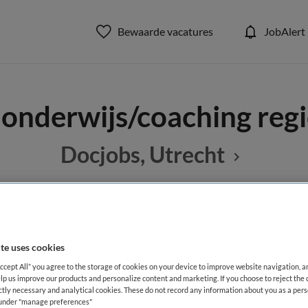
Bewaarde vacatures
JobAlert
 onderwijs/coaching reg
Docjobs, Utrecht
BRANCHE
AANSTELLING
Overige
te uses cookies
Accept All” you agree to the storage of cookies on your device to improve website navigation, 
lp us improve our products and personalize content and marketing. If you choose to reject the 
DIENSTVERBAND
ictly necessary and analytical cookies. These do not record any information about you as a pers
Parttime
s under "manage preferences"