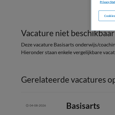
Privacy Sta
Cookies
Vacature niet beschikbaar
Deze vacature Basisarts onderwijs/coaching
Hieronder staan enkele vergelijkbare vacatu
Gerelateerde vacatures op
Basisarts
04-08-2026