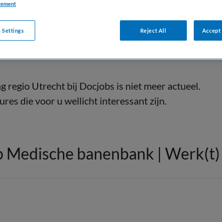
tement
 Settings
Reject All
Accept 
 regio Utrecht bij Docjobs is niet meer actueel.
res die voor u wellicht interessant zijn.
 Medische banenbank | Werk(t) i