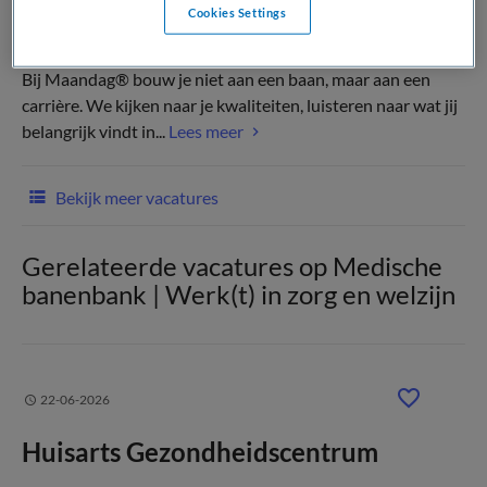
Cookies Settings
(Recruiter)
Bij Maandag® bouw je niet aan een baan, maar aan een
carrière. We kijken naar je kwaliteiten, luisteren naar wat jij
belangrijk vindt in...
Lees meer
Bekijk meer vacatures
Gerelateerde vacatures op Medische
banenbank | Werk(t) in zorg en welzijn
22-06-2026
Huisarts Gezondheidscentrum