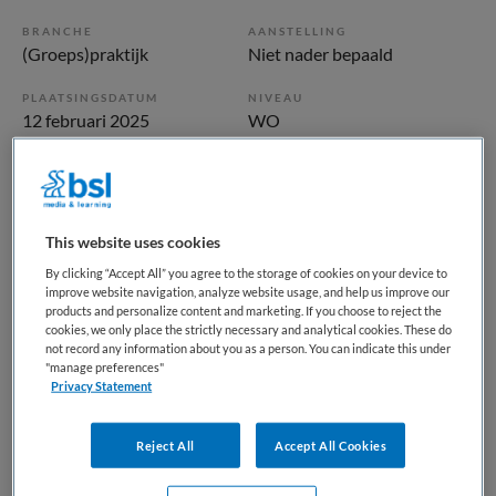
BRANCHE
AANSTELLING
(Groeps)praktijk
Niet nader bepaald
PLAATSINGSDATUM
NIVEAU
12 februari 2025
WO
ERVARING
DIENSTVERBAND
Niet nader bepaald
Niet nader bepaald
This website uses cookies
Vacature niet beschikbaar
By clicking “Accept All” you agree to the storage of cookies on your device to
improve website navigation, analyze website usage, and help us improve our
Deze vacature Huisarts bij Maandag is niet meer actueel.
products and personalize content and marketing. If you choose to reject the
Hieronder staan enkele vergelijkbare vacatures die voor u
cookies, we only place the strictly necessary and analytical cookies. These do
not record any information about you as a person. You can indicate this under
wellicht interessant zijn.
"manage preferences"
Privacy Statement
Reject All
Accept All Cookies