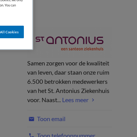
on. You can
All Cookies
Samen zorgen voor de kwaliteit
van leven, daar staan onze ruim
6.500 betrokken medewerkers
van het St. Antonius Ziekenhuis
voor. Naast...
Lees meer
Toon email
Toon telefoonnummer