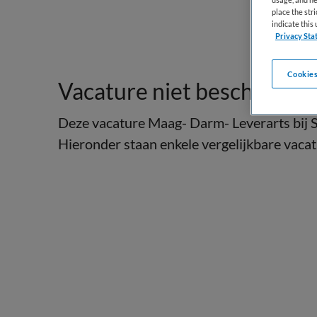
place the str
indicate thi
Privacy Sta
Cookies
Vacature niet beschikbaar
Deze vacature Maag- Darm- Leverarts bij St
Hieronder staan enkele vergelijkbare vacatu