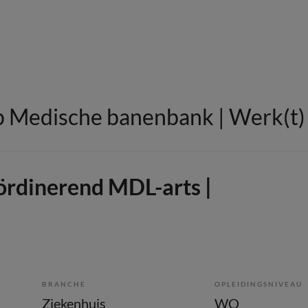
 Medische banenbank | Werk(t) i
ördinerend MDL-arts |
BRANCHE
OPLEIDINGSNIVEAU
Ziekenhuis
WO