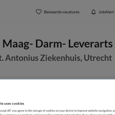
Bewaarde vacatures
JobAlert
Maag- Darm- Leverarts
t. Antonius Ziekenhuis, Utrecht
BRANCHE
AANSTELLING
Ziekenhuis
Vaste aanste
te uses cookies
DIENSTVERBAND
Accept All” you agree to the storage of cookies on your device to improve website navigation, 
Fulltime
lp us improve our products and personalize content and marketing. If you choose to reject the 