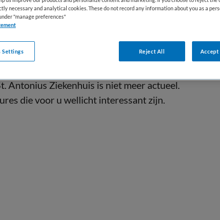
ictly necessary and analytical cookies. These do not record any information about you as a pers
s under "manage preferences"
tement
 Settings
Reject All
Accept 
. Antonius Ziekenhuis is niet meer actueel.
res die voor u wellicht interessant zijn.