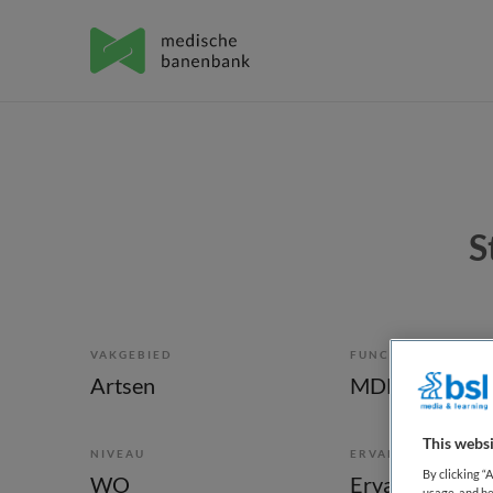
S
VAKGEBIED
FUNCTIE
Artsen
MDL-arts
This websi
NIVEAU
ERVARING
By clicking “
WO
Ervaren
usage, and he