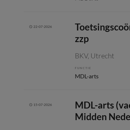
Toetsingscoö
22-07-2026
zzp
BKV
, Utrecht
FUNCTIE
MDL-arts
MDL-arts (va
15-07-2026
Midden Nede