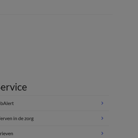
ervice
bAlert
rven in de zorg
rieven