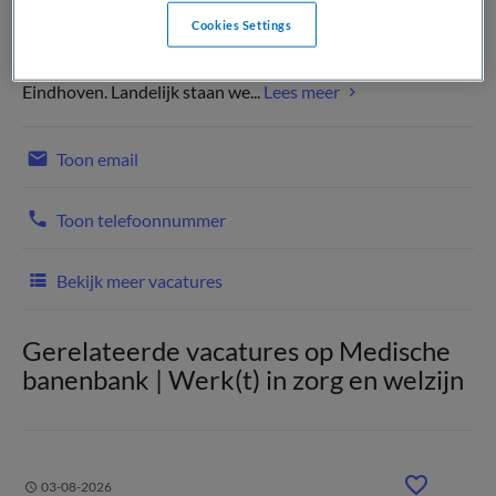
Cookies Settings
Het Catharina Ziekenhuis is een modern, gastvrij en
topklinisch opleidingsziekenhuis in de hightech stad
Eindhoven. Landelijk staan we...
Lees meer
Toon email
Toon telefoonnummer
Bekijk meer vacatures
Gerelateerde vacatures op Medische
banenbank | Werk(t) in zorg en welzijn
03-08-2026