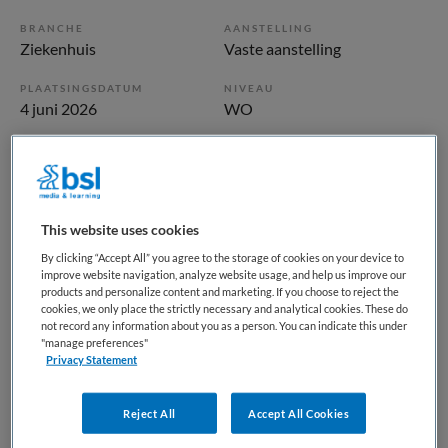
BRANCHE
AANSTELLING
Ziekenhuis
Vaste aanstelling
PLAATSINGSDATUM
NIVEAU
4 juni 2026
WO
ERVARING
DIENSTVERBAND
Ervaren
Fulltime
This website uses cookies
Vacature niet beschikbaar
By clicking “Accept All” you agree to the storage of cookies on your device to
Deze vacature Psychiater bij Catharina ziekenhuis is niet
improve website navigation, analyze website usage, and help us improve our
products and personalize content and marketing. If you choose to reject the
meer actueel. Hieronder staan enkele vergelijkbare
cookies, we only place the strictly necessary and analytical cookies. These do
vacatures die voor u wellicht interessant zijn.
not record any information about you as a person. You can indicate this under
"manage preferences"
Privacy Statement
Reject All
Accept All Cookies