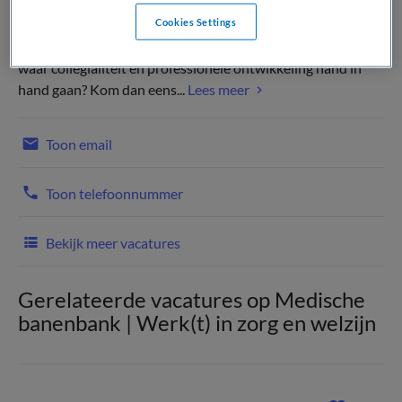
Cookies Settings
Zoek jij een interessante werkomgeving en een werksfeer
waar collegialiteit en professionele ontwikkeling hand in
hand gaan? Kom dan eens...
Lees meer
Toon email
Toon telefoonnummer
Bekijk meer vacatures
Gerelateerde vacatures op Medische
banenbank | Werk(t) in zorg en welzijn