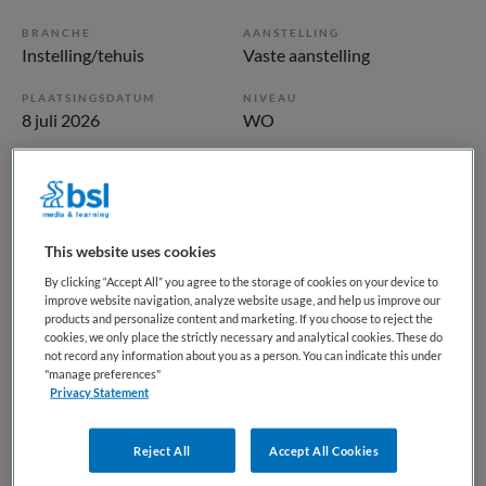
BRANCHE
AANSTELLING
Instelling/tehuis
Vaste aanstelling
PLAATSINGSDATUM
NIVEAU
8 juli 2026
WO
ERVARING
DIENSTVERBAND
Ervaren
Fulltime
This website uses cookies
Vacature niet beschikbaar
By clicking “Accept All” you agree to the storage of cookies on your device to
Deze vacature Psychiater Den Bosch Binnenstad bij Reinier
improve website navigation, analyze website usage, and help us improve our
products and personalize content and marketing. If you choose to reject the
van Arkel is niet meer actueel. Hieronder staan enkele
cookies, we only place the strictly necessary and analytical cookies. These do
vergelijkbare vacatures die voor u wellicht interessant zijn.
not record any information about you as a person. You can indicate this under
"manage preferences"
Privacy Statement
Reject All
Accept All Cookies