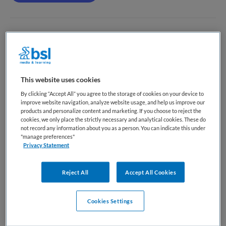
Basisarts - GGZ - Reinier van Arkel
Reinier van Arkel
,
's-Hertogenbosch
This website uses cookies
WO
By clicking “Accept All” you agree to the storage of cookies on your device to
improve website navigation, analyze website usage, and help us improve our
Fulltime
products and personalize content and marketing. If you choose to reject the
cookies, we only place the strictly necessary and analytical cookies. These do
not record any information about you as a person. You can indicate this under
Vaste aanstelling
"manage preferences"
Privacy Statement
Basisarts - GGZ – Reinier van Arkel Als basisarts ben jij op
zoek naar een afwisselende baan bij een organisatie met
Reject All
Accept All Cookies
een uitstekend opleidingsklimaat! Dan ben je bij Reinier van
Arkel aan het juiste adres! Je doet bij ons in het mooie
Brabant brede ervaring op als arts binnen de...
Cookies Settings