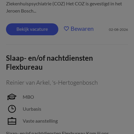
Ziekenhuispsychiatrie (COZ) Het COZ is gevestigd in het
Jeroen Bosch...
Bewaren
Bekijk vacature
02-08-2026
Slaap- en/of nachtdiensten
Flexbureau
Reinier van Arkel
,
's-Hertogenbosch
MBO
Uurbasis
Vaste aanstelling
Slaap- en/of nachtdiensten Flexbureau Kom jij ons