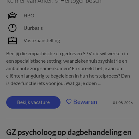
Reinier van Arkel
,
's-Hertogenbosch
HBO
Uurbasis
Vaste aanstelling
Ben jij die empathische en gedreven SPV die wil werken in
een specialistische setting, waar ziekenhuispsychiatrie en
ambulante zorg samenkomen? En spreekt het je aan om
cliënten langdurig te begeleiden in hun herstelproces? Dan
is deze functie iets voor jou. Wat ga je doen ...
Bewaren
Bekijk vacature
01-08-2026
GZ psycholoog op dagbehandeling en