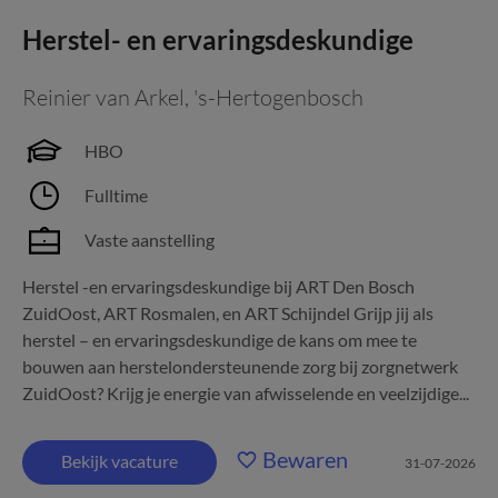
Herstel- en ervaringsdeskundige
Reinier van Arkel
,
's-Hertogenbosch
HBO
Fulltime
Vaste aanstelling
Herstel -en ervaringsdeskundige bij ART Den Bosch
ZuidOost, ART Rosmalen, en ART Schijndel Grijp jij als
herstel – en ervaringsdeskundige de kans om mee te
bouwen aan herstelondersteunende zorg bij zorgnetwerk
ZuidOost? Krijg je energie van afwisselende en veelzijdige...
Bewaren
Bekijk vacature
31-07-2026