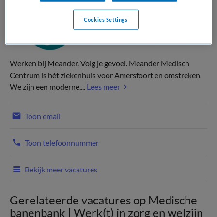
Cookies Settings
Werken bij Meander. Volg je gevoel. Meander Medisch
Centrum is hét ziekenhuis voor Amersfoort en omstreken.
We zijn een moderne,...
Lees meer
Toon email
Toon telefoonnummer
Bekijk meer vacatures
Gerelateerde vacatures op Medische
banenbank | Werk(t) in zorg en welzijn