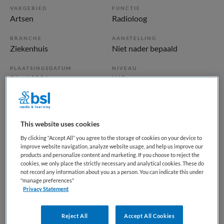
VAKGEBIED
FUNCTIE
Artsen
Radioloog
BRANCHE
AANSTELLING
Ziekenhuis
Niet nader bepaald
PLAATSINGSDATUM
NIVEAU
8 juni 2026
WO
ERVARING
DIENSTVERBAND
Niet nader bepaald
0-uren contract
This website uses cookies
By clicking “Accept All” you agree to the storage of cookies on your device to
Vacature niet beschikbaar
improve website navigation, analyze website usage, and help us improve our
products and personalize content and marketing. If you choose to reject the
Deze vacature Fellow Mammaradiologie (vacature via MSB
cookies, we only place the strictly necessary and analytical cookies. These do
Midden Nederland) bij Meander Medisch Centrum is niet
not record any information about you as a person. You can indicate this under
"manage preferences"
meer actueel. Hieronder staan enkele vergelijkbare
Privacy Statement
vacatures die voor u wellicht interessant zijn.
Reject All
Accept All Cookies