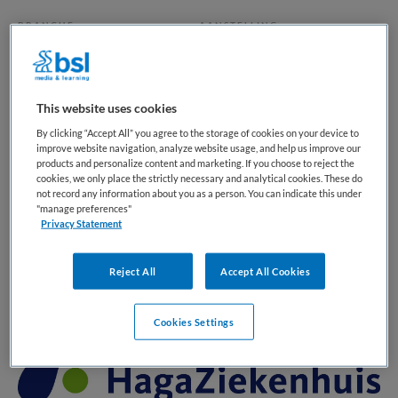
BRANCHE
AANSTELLING
Ziekenhuis
Tijdelijk met uitzicht op vast
PLAATSINGSDATUM
NIVEAU
5 juni 2026
WO
This website uses cookies
ERVARING
DIENSTVERBAND
By clicking “Accept All” you agree to the storage of cookies on your device to
Starter
Parttime
improve website navigation, analyze website usage, and help us improve our
products and personalize content and marketing. If you choose to reject the
cookies, we only place the strictly necessary and analytical cookies. These do
not record any information about you as a person. You can indicate this under
Vacature niet beschikbaar
"manage preferences"
Privacy Statement
Deze vacature Reumatoloog (0,8 fte) bij HagaZiekenhuis is
niet meer actueel. Hieronder staan enkele vergelijkbare
Reject All
Accept All Cookies
vacatures die voor u wellicht interessant zijn.
Cookies Settings