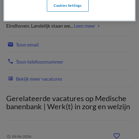
Cookies Settings
Het Catharina Ziekenhuis is een modern, gastvrij en
topklinisch opleidingsziekenhuis in de hightech stad
Eindhoven. Landelijk staan we...
Lees meer
Toon email
Toon telefoonnummer
Bekijk meer vacatures
Gerelateerde vacatures op Medische
banenbank | Werk(t) in zorg en welzijn
18-06-2026