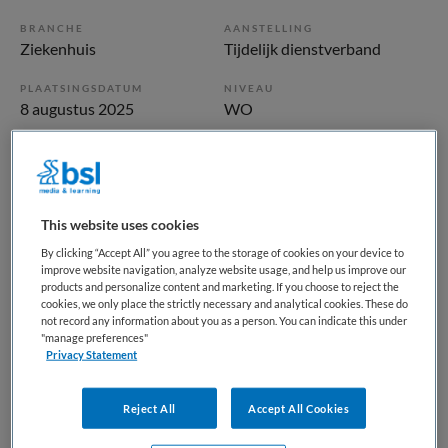
BRANCHE
AANSTELLING
Ziekenhuis
Tijdelijk dienstverband
PLAATSINGSDATUM
NIVEAU
8 augustus 2025
WO
ERVARING
DIENSTVERBAND
Ervaren
Fulltime
This website uses cookies
Vacature niet beschikbaar
By clicking “Accept All” you agree to the storage of cookies on your device to
improve website navigation, analyze website usage, and help us improve our
Deze vacature SEH Arts – parttime of fulltime bij Catharina
products and personalize content and marketing. If you choose to reject the
ziekenhuis is niet meer actueel. Hieronder staan enkele
cookies, we only place the strictly necessary and analytical cookies. These do
vergelijkbare vacatures die voor u wellicht interessant zijn.
not record any information about you as a person. You can indicate this under
"manage preferences"
Privacy Statement
Reject All
Accept All Cookies