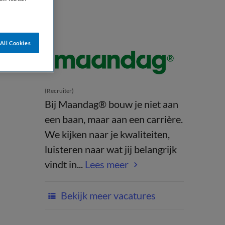
All Cookies
(Recruiter)
Bij Maandag® bouw je niet aan
een baan, maar aan een carrière.
We kijken naar je kwaliteiten,
luisteren naar wat jij belangrijk
vindt in...
Lees meer
Bekijk meer vacatures