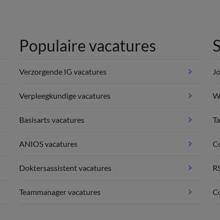
Populaire vacatures
S
Verzorgende IG vacatures
Jo
Verpleegkundige vacatures
We
Basisarts vacatures
Ta
ANIOS vacatures
C
Doktersassistent vacatures
R
Teammanager vacatures
Co