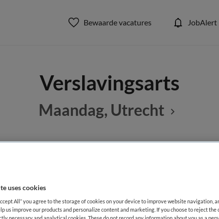
Bewaarde vacatures
JobAlert
Verslavingsarts
Maandag, Utrecht
BRANCHE
AANSTELLING
s
Zelfstandige kliniek
Niet nader 
te uses cookies
Accept All” you agree to the storage of cookies on your device to improve website navigation, 
DIENSTVERBAND
lp us improve our products and personalize content and marketing. If you choose to reject the 
aald
Niet nader bepaald
ictly necessary and analytical cookies. These do not record any information about you as a pers