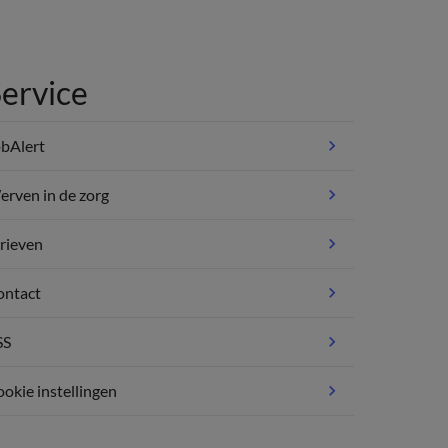
ervice
bAlert
rven in de zorg
rieven
ontact
SS
okie instellingen