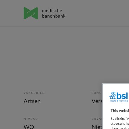
VAKGEBIED
FUNCTIE
Artsen
Verslavingsart
This websi
By clicking “
NIVEAU
ERVARING
usage, and he
WO
Niet nader bep
place the str