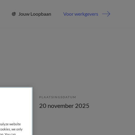
Jouw Loopbaan
Voor werkgevers
PLAATSINGSDATUM
bepaald
20 november 2025
analyze website
cookies, we only
on. You can