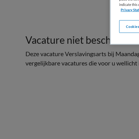
indicate thi
Privacy Sta
Cookies
Vacature niet beschikbaar
Deze vacature Verslavingsarts bij Maandag 
vergelijkbare vacatures die voor u wellicht 