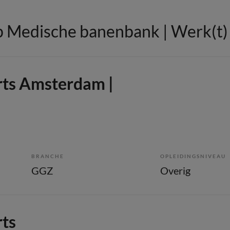
 Medische banenbank | Werk(t) i
rts Amsterdam |
BRANCHE
OPLEIDINGSNIVEAU
GGZ
Overig
rts