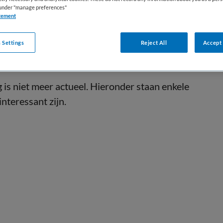
s under "manage preferences"
tement
 Settings
Reject All
Accept 
is niet meer actueel. Hieronder staan enkele
interessant zijn.