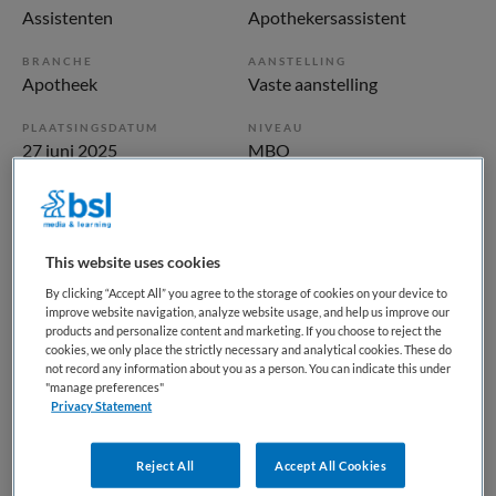
Assistenten
Apothekersassistent
BRANCHE
AANSTELLING
Apotheek
Vaste aanstelling
PLAATSINGSDATUM
NIVEAU
27 juni 2025
MBO
ERVARING
DIENSTVERBAND
Starter
Fulltime
This website uses cookies
Vacature niet beschikbaar
By clicking “Accept All” you agree to the storage of cookies on your device to
improve website navigation, analyze website usage, and help us improve our
products and personalize content and marketing. If you choose to reject the
Deze vacature Apothekersassistent Instellingen Apotheek -
cookies, we only place the strictly necessary and analytical cookies. These do
parttime of fulltime bij Catharina ziekenhuis is niet meer
not record any information about you as a person. You can indicate this under
actueel. Hieronder staan enkele vergelijkbare vacatures die
"manage preferences"
Privacy Statement
voor u wellicht interessant zijn.
Reject All
Accept All Cookies