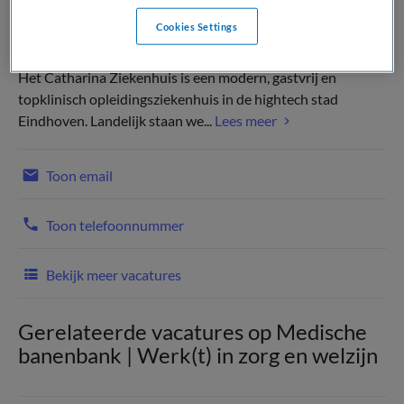
Cookies Settings
Het Catharina Ziekenhuis is een modern, gastvrij en
topklinisch opleidingsziekenhuis in de hightech stad
Eindhoven. Landelijk staan we...
Lees meer
Toon email
Toon telefoonnummer
Bekijk meer vacatures
Gerelateerde vacatures op Medische
banenbank | Werk(t) in zorg en welzijn