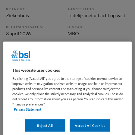
BRANCHE
AANSTELLING
Ziekenhuis
Tijdelijk met uitzicht op vast
PLAATSINGSDATUM
NIVEAU
3 april 2026
MBO
ERVARING
DIENSTVERBAND
Ervaren
Fulltime
This website uses cookies
Vacature niet beschikbaar
By clicking “Accept All” you agree to the storage of cookies on your device to
Deze vacature Apothekersassistent Martini Apotheek bij
improve website navigation, analyze website usage, and help us improve our
products and personalize content and marketing. If you choose to reject the
Martini Ziekenhuis is niet meer actueel. Hieronder staan
cookies, we only place the strictly necessary and analytical cookies. These do
enkele vergelijkbare vacatures die voor u wellicht
not record any information about you as a person. You can indicate this under
"manage preferences"
interessant zijn.
Privacy Statement
Reject All
Accept All Cookies