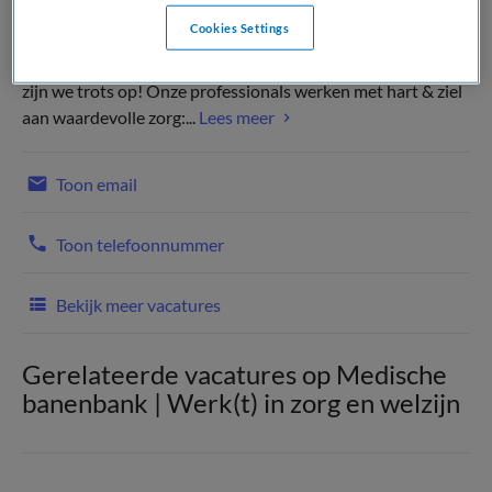
Cookies Settings
Wij zijn een groot topklinisch opleidingsziekenhuis. Daar
zijn we trots op! Onze professionals werken met hart & ziel
aan waardevolle zorg:...
Lees meer
Toon email
Toon telefoonnummer
Bekijk meer vacatures
Gerelateerde vacatures op Medische
banenbank | Werk(t) in zorg en welzijn