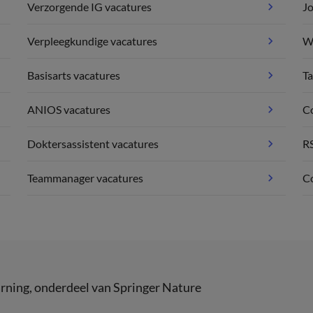
Verzorgende IG vacatures
Jo
Verpleegkundige vacatures
We
Basisarts vacatures
Ta
ANIOS vacatures
C
Doktersassistent vacatures
R
Teammanager vacatures
Co
rning
, onderdeel van
Springer Nature