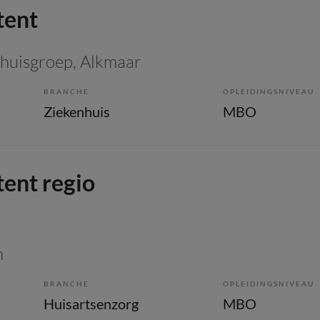
tent
huisgroep
, Alkmaar
BRANCHE
OPLEIDINGSNIVEAU
Ziekenhuis
MBO
tent regio
m
BRANCHE
OPLEIDINGSNIVEAU
Huisartsenzorg
MBO