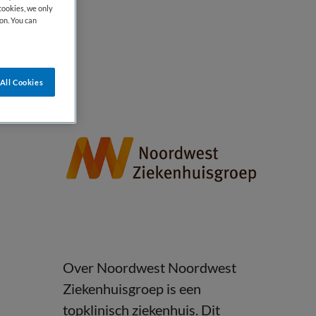
cookies, we only
on. You can
All Cookies
Over Noordwest Noordwest
Ziekenhuisgroep is een
topklinisch ziekenhuis. Dit