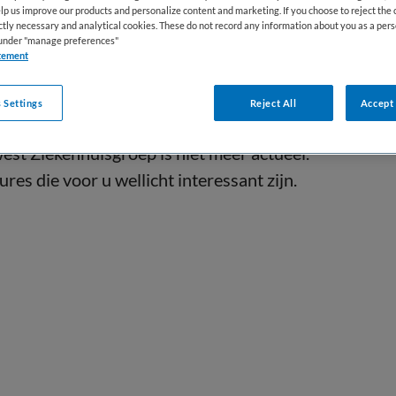
lp us improve our products and personalize content and marketing. If you choose to reject the 
ictly necessary and analytical cookies. These do not record any information about you as a pers
s under "manage preferences"
tement
 Settings
Reject All
Accept 
est Ziekenhuisgroep is niet meer actueel.
res die voor u wellicht interessant zijn.