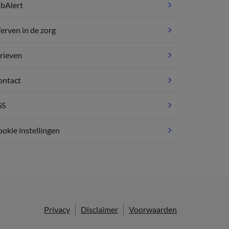
bAlert
rven in de zorg
rieven
ontact
SS
okie instellingen
Privacy
Disclaimer
Voorwaarden