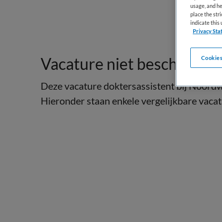
usage, and he
place the str
indicate thi
Privacy Sta
Vacature niet beschikbaar
Cookies
Deze vacature doktersassistent bij Noordw
Hieronder staan enkele vergelijkbare vacatu