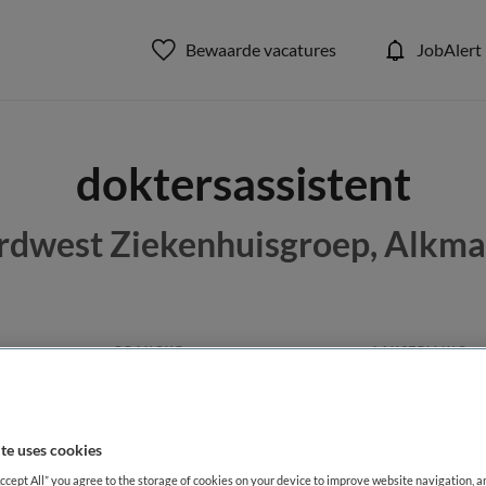
Bewaarde vacatures
JobAlert
doktersassistent
dwest Ziekenhuisgroep, Alkma
BRANCHE
AANSTELLING
nt
Ziekenhuis
DIENSTVERBAND
te uses cookies
Fulltime
Accept All” you agree to the storage of cookies on your device to improve website navigation, 