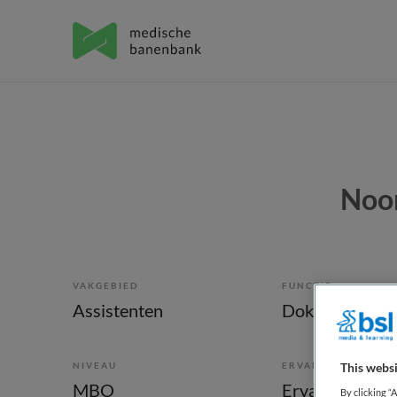
Noor
VAKGEBIED
FUNCTIE
Assistenten
Doktersassiste
NIVEAU
ERVARING
This websi
MBO
Ervaren
By clicking “