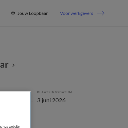
Jouw Loopbaan
Voor werkgevers
ar
PLAATSINGSDATUM
Tijdelijk met uitzicht op vast
3 juni 2026
analyze website