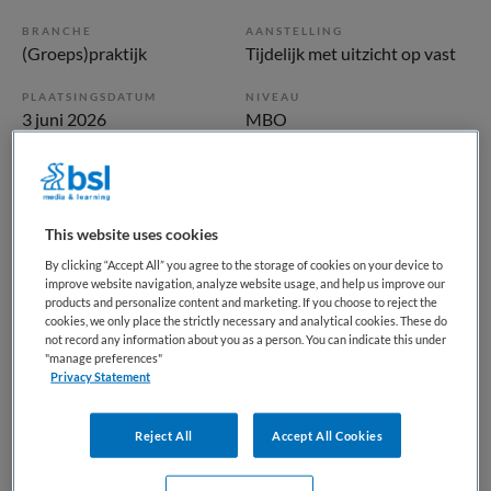
BRANCHE
AANSTELLING
(Groeps)praktijk
Tijdelijk met uitzicht op vast
PLAATSINGSDATUM
NIVEAU
3 juni 2026
MBO
ERVARING
DIENSTVERBAND
Ervaren
Niet nader bepaald
This website uses cookies
Vacature niet beschikbaar
By clicking “Accept All” you agree to the storage of cookies on your device to
improve website navigation, analyze website usage, and help us improve our
Deze vacature Doktersassistent Asielzoekers bij Maandag
products and personalize content and marketing. If you choose to reject the
cookies, we only place the strictly necessary and analytical cookies. These do
is niet meer actueel. Hieronder staan enkele vergelijkbare
not record any information about you as a person. You can indicate this under
vacatures die voor u wellicht interessant zijn.
"manage preferences"
Privacy Statement
Reject All
Accept All Cookies