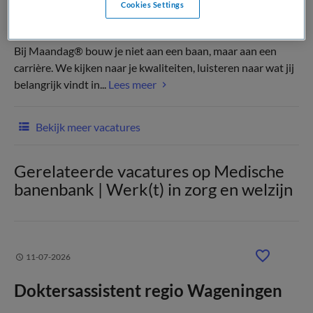
Cookies Settings
(Recruiter)
Bij Maandag® bouw je niet aan een baan, maar aan een
carrière. We kijken naar je kwaliteiten, luisteren naar wat jij
belangrijk vindt in...
Lees meer
Bekijk meer vacatures
Gerelateerde vacatures op Medische
banenbank | Werk(t) in zorg en welzijn
11-07-2026
Doktersassistent regio Wageningen