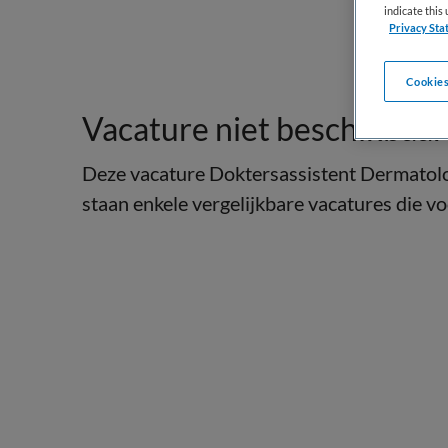
indicate thi
Privacy Sta
Cookies
Vacature niet beschikbaar
Deze vacature Doktersassistent Dermatolog
staan enkele vergelijkbare vacatures die voo