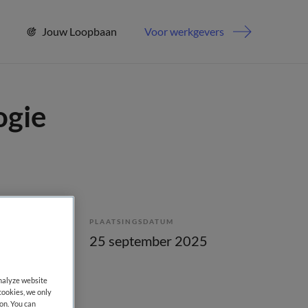
Jouw Loopbaan
Voor werkgevers
ogie
PLAATSINGSDATUM
bepaald
25 september 2025
analyze website
cookies, we only
on. You can