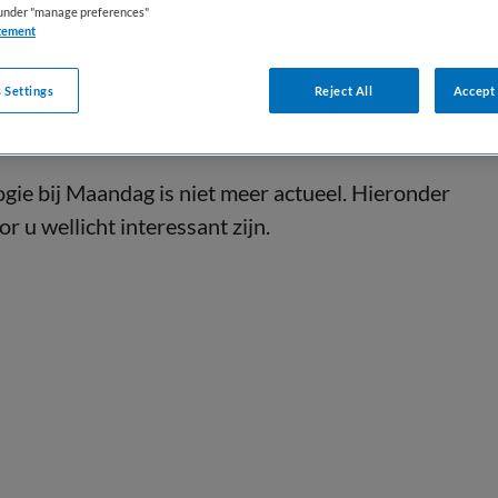
s under "manage preferences"
tement
 Settings
Reject All
Accept 
ie bij Maandag is niet meer actueel. Hieronder
r u wellicht interessant zijn.