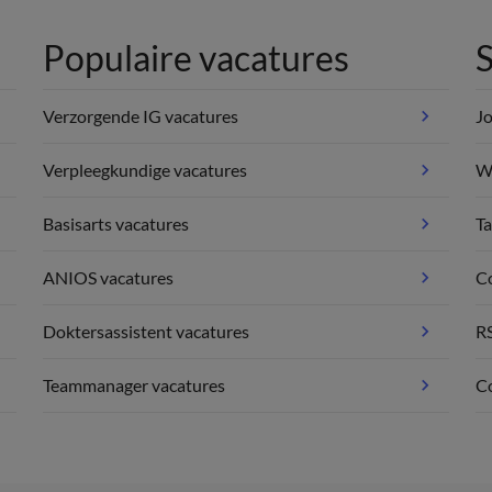
Populaire vacatures
S
Verzorgende IG vacatures
Jo
Verpleegkundige vacatures
We
Basisarts vacatures
Ta
ANIOS vacatures
C
Doktersassistent vacatures
R
Teammanager vacatures
Co