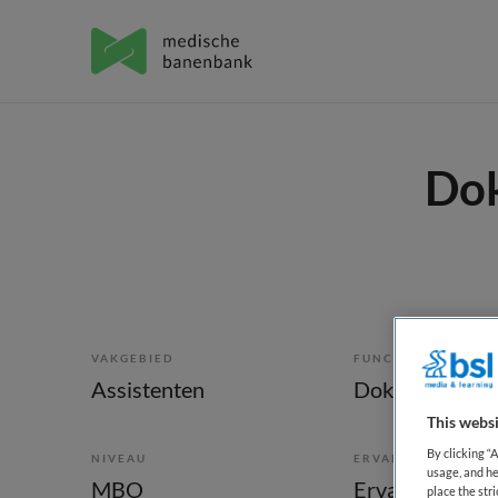
Dok
VAKGEBIED
FUNCTIE
Assistenten
Doktersassiste
This websi
By clicking “
NIVEAU
ERVARING
usage, and he
MBO
Ervaren
place the str