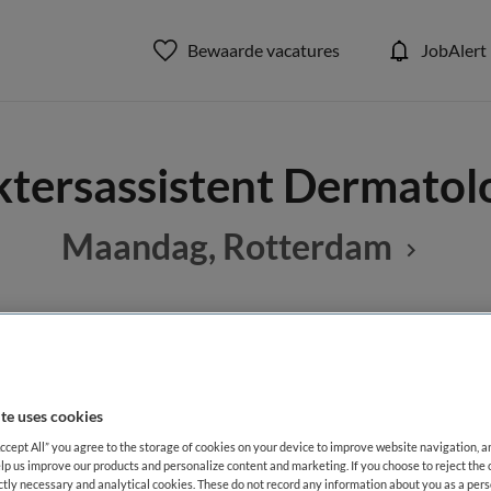
Bewaarde vacatures
JobAlert
tersassistent Dermatol
Maandag, Rotterdam
BRANCHE
AANSTELLING
nt
Ziekenhuis
Niet nader 
te uses cookies
Accept All” you agree to the storage of cookies on your device to improve website navigation, 
DIENSTVERBAND
lp us improve our products and personalize content and marketing. If you choose to reject the 
Niet nader bepaald
ictly necessary and analytical cookies. These do not record any information about you as a pers