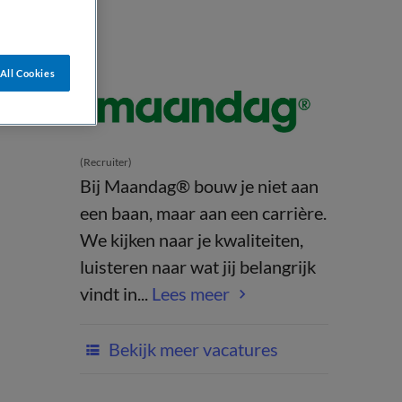
All Cookies
(Recruiter)
Bij Maandag® bouw je niet aan
een baan, maar aan een carrière.
We kijken naar je kwaliteiten,
luisteren naar wat jij belangrijk
vindt in...
Lees meer
Bekijk meer vacatures