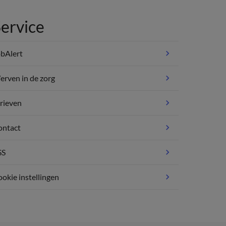
ervice
bAlert
rven in de zorg
rieven
ontact
SS
okie instellingen