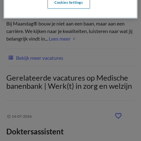
Cookies Settings
(Recruiter)
Bij Maandag® bouw je niet aan een baan, maar aan een
carrière. We kijken naar je kwaliteiten, luisteren naar wat jij
belangrijk vindt in...
Lees meer
Bekijk meer vacatures
Gerelateerde vacatures op Medische
banenbank | Werk(t) in zorg en welzijn
14-07-2026
Doktersassistent