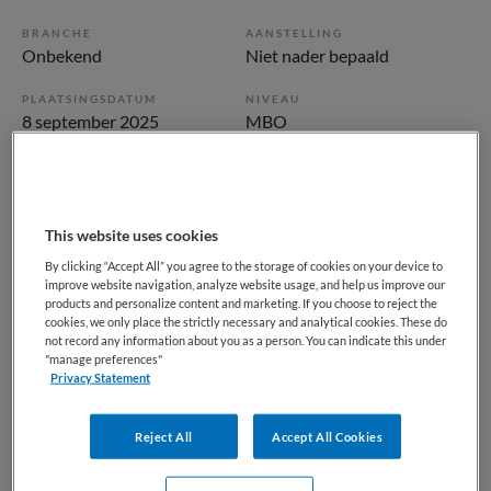
BRANCHE
AANSTELLING
Onbekend
Niet nader bepaald
PLAATSINGSDATUM
NIVEAU
8 september 2025
MBO
ERVARING
DIENSTVERBAND
Niet nader bepaald
Niet nader bepaald
This website uses cookies
Vacature niet beschikbaar
By clicking “Accept All” you agree to the storage of cookies on your device to
improve website navigation, analyze website usage, and help us improve our
Deze vacature Doktersassistent in het asielzoekerscentrum
products and personalize content and marketing. If you choose to reject the
cookies, we only place the strictly necessary and analytical cookies. These do
bij Maandag is niet meer actueel. Hieronder staan enkele
not record any information about you as a person. You can indicate this under
vergelijkbare vacatures die voor u wellicht interessant zijn.
"manage preferences"
Privacy Statement
Reject All
Accept All Cookies