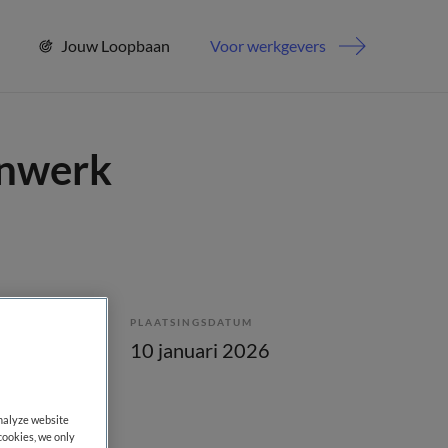
Jouw Loopbaan
Voor werkgevers
enwerk
PLAATSINGSDATUM
bepaald
10 januari 2026
analyze website
cookies, we only