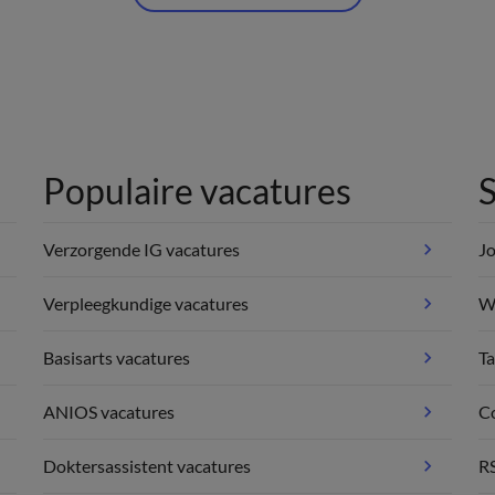
Populaire vacatures
S
Verzorgende IG vacatures
Jo
Verpleegkundige vacatures
We
Basisarts vacatures
Ta
ANIOS vacatures
C
Doktersassistent vacatures
R