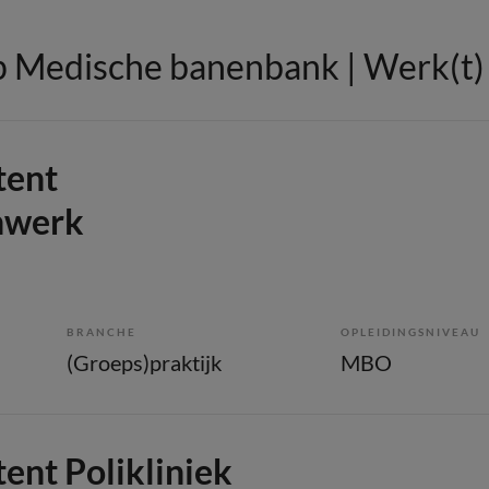
 Medische banenbank | Werk(t) i
tent
nwerk
BRANCHE
OPLEIDINGSNIVEAU
(Groeps)praktijk
MBO
ent Polikliniek