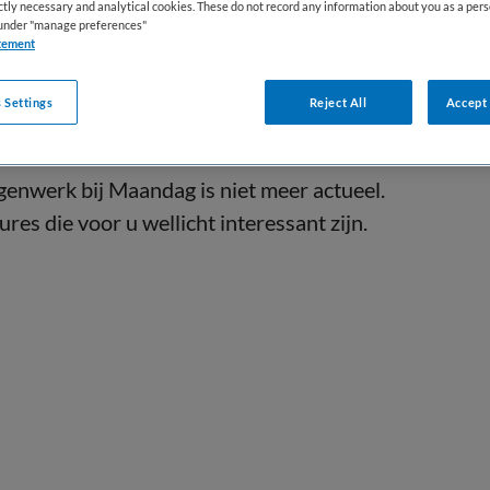
ictly necessary and analytical cookies. These do not record any information about you as a pers
s under "manage preferences"
tement
 Settings
Reject All
Accept 
genwerk bij Maandag is niet meer actueel.
res die voor u wellicht interessant zijn.