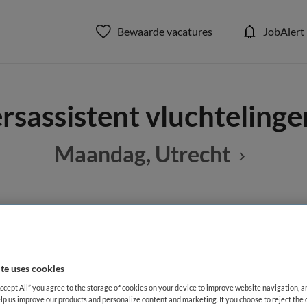
Bewaarde vacatures
JobAlert
rsassistent vluchteling
Maandag, Utrecht
BRANCHE
AANSTELLING
nt
Onbekend
Niet nader 
te uses cookies
DIENSTVERBAND
Accept All” you agree to the storage of cookies on your device to improve website navigation, 
aald
Fulltime
lp us improve our products and personalize content and marketing. If you choose to reject the 