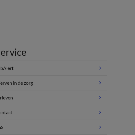
ervice
bAlert
rven in de zorg
rieven
ontact
SS