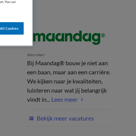
on. You can
All Cookies
(Recruiter)
Bij Maandag® bouw je niet aan
een baan, maar aan een carrière.
We kijken naar je kwaliteiten,
luisteren naar wat jij belangrijk
vindt in...
Lees meer
Bekijk meer vacatures