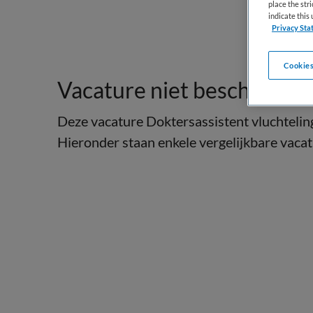
place the str
indicate thi
Privacy Sta
Cookies
Vacature niet beschikbaar
Deze vacature Doktersassistent vluchtelin
Hieronder staan enkele vergelijkbare vacatu