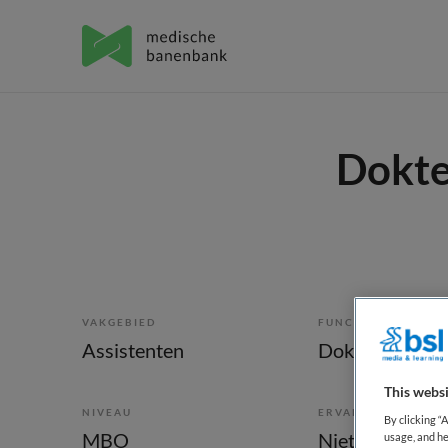
Dokte
VAKGEBIED
FUNCTIE
Assistenten
Doktersassiste
This websi
NIVEAU
ERVARING
By clicking “
MBO
Niet nader bep
usage, and he