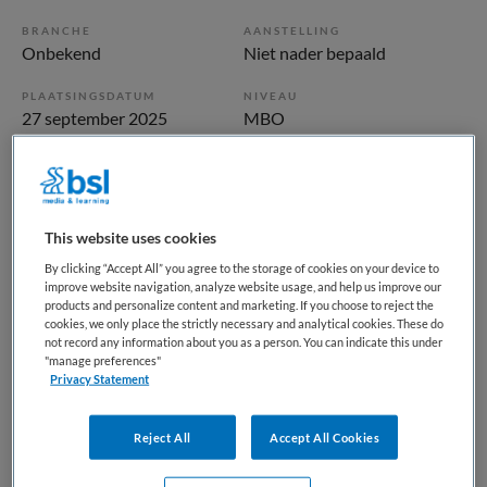
BRANCHE
AANSTELLING
Onbekend
Niet nader bepaald
PLAATSINGSDATUM
NIVEAU
27 september 2025
MBO
ERVARING
DIENSTVERBAND
Niet nader bepaald
Niet nader bepaald
This website uses cookies
Vacature niet beschikbaar
By clicking “Accept All” you agree to the storage of cookies on your device to
improve website navigation, analyze website usage, and help us improve our
Deze vacature Doktersassistent(e) regio Ede bij Maandag is
products and personalize content and marketing. If you choose to reject the
niet meer actueel. Hieronder staan enkele vergelijkbare
cookies, we only place the strictly necessary and analytical cookies. These do
not record any information about you as a person. You can indicate this under
vacatures die voor u wellicht interessant zijn.
"manage preferences"
Privacy Statement
Reject All
Accept All Cookies