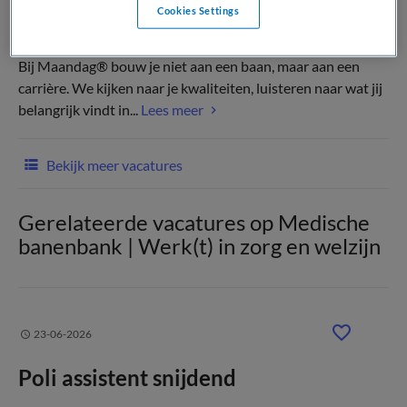
Cookies Settings
(Recruiter)
Bij Maandag® bouw je niet aan een baan, maar aan een
carrière. We kijken naar je kwaliteiten, luisteren naar wat jij
belangrijk vindt in...
Lees meer
Bekijk meer vacatures
Gerelateerde vacatures op Medische
banenbank | Werk(t) in zorg en welzijn
23-06-2026
Poli assistent snijdend