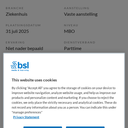
BRANCHE
AANSTELLING
Ziekenhuis
Vaste aanstelling
PLAATSINGSDATUM
NIVEAU
31 juli 2025
MBO
ERVARING
DIENSTVERBAND
Niet nader bepaald
Parttime
Vacature niet beschikbaar
Deze vacature medewerker bloedafname bij Noordwest
This website uses cookies
Ziekenhuisgroep is niet meer actueel. Hieronder staan
By clicking “Accept All” you agree to the storage of cookies on your device to
enkele vergelijkbare vacatures die voor u wellicht
improve website navigation, analyze website usage, and help us improve our
products and personalize content and marketing. If you choose to reject the
interessant zijn.
cookies, we only place the strictly necessary and analytical cookies. These do
not record any information about you as a person. You can indicate this under
"manage preferences"
Privacy Statement