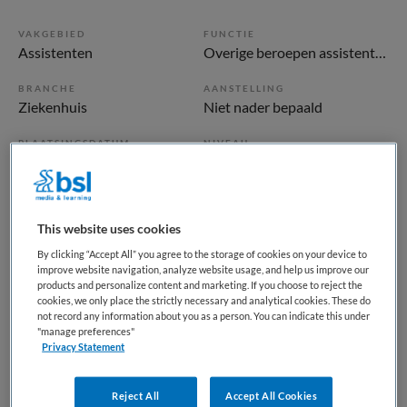
VAKGEBIED
FUNCTIE
Assistenten
Overige beroepen assistenten
BRANCHE
AANSTELLING
Ziekenhuis
Niet nader bepaald
PLAATSINGSDATUM
NIVEAU
8 juni 2026
Overig
ERVARING
DIENSTVERBAND
Niet nader bepaald
Parttime
This website uses cookies
By clicking “Accept All” you agree to the storage of cookies on your device to
improve website navigation, analyze website usage, and help us improve our
Vacature niet beschikbaar
products and personalize content and marketing. If you choose to reject the
cookies, we only place the strictly necessary and analytical cookies. These do
Deze vacature Front- en backofficemedewerker polikliniek
not record any information about you as a person. You can indicate this under
"manage preferences"
Longziekten (tijdelijk) bij Diakonessenhuis is niet meer
Privacy Statement
actueel. Hieronder staan enkele vergelijkbare vacatures die
voor u wellicht interessant zijn.
Reject All
Accept All Cookies