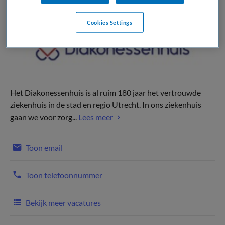
Cookies Settings
Het Diakonessenhuis is al ruim 180 jaar het vertrouwde
ziekenhuis in de stad en regio Utrecht. In ons ziekenhuis
gaan we voor zorg...
Lees meer
Toon email
Toon telefoonnummer
Bekijk meer vacatures