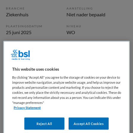
BRANCHE
AANSTELLING
Ziekenhuis
Niet nader bepaald
PLAATSINGSDATUM
NIVEAU
25 juni 2025
WO
ERVARING
DIENSTVERBAND
Niet nader bepaald
Niet nader bepaald
Vacature niet beschikbaar
This website uses cookies
By clicking “Accept All” you agree to the storage of cookies on your device to
Deze vacature Poli-assistent Flexpool bij Meander Medisch
improve website navigation, analyze website usage, and help us improve our
products and personalize content and marketing. If you choose to reject the
Centrum is niet meer actueel. Hieronder staan enkele
cookies, we only place the strictly necessary and analytical cookies. These do
vergelijkbare vacatures die voor u wellicht interessant zijn.
not record any information about you as a person. You can indicate this under
"manage preferences"
Privacy Statement
Reject All
Accept All Cookies