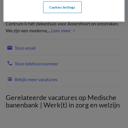
Cookies Settings
Werken bij Meander. Volg je gevoel. Meander Medisch
Centrum is hét ziekenhuis voor Amersfoort en omstreken.
We zijn een moderne,...
Lees meer
Toon email
Toon telefoonnummer
Bekijk meer vacatures
Gerelateerde vacatures op Medische
banenbank | Werk(t) in zorg en welzijn