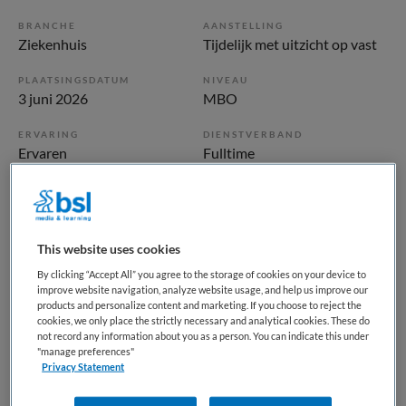
BRANCHE
AANSTELLING
Ziekenhuis
Tijdelijk met uitzicht op vast
PLAATSINGSDATUM
NIVEAU
3 juni 2026
MBO
ERVARING
DIENSTVERBAND
Ervaren
Fulltime
Vacature niet beschikbaar
Deze vacature polikliniek assistent Alkmaar bij Noordwest
This website uses cookies
Ziekenhuisgroep is niet meer actueel. Hieronder staan
By clicking “Accept All” you agree to the storage of cookies on your device to
enkele vergelijkbare vacatures die voor u wellicht
improve website navigation, analyze website usage, and help us improve our
products and personalize content and marketing. If you choose to reject the
interessant zijn.
cookies, we only place the strictly necessary and analytical cookies. These do
not record any information about you as a person. You can indicate this under
"manage preferences"
Privacy Statement