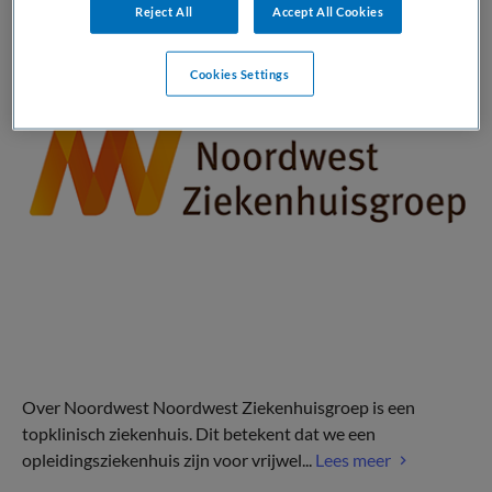
Reject All
Accept All Cookies
Cookies Settings
Over Noordwest Noordwest Ziekenhuisgroep is een
topklinisch ziekenhuis. Dit betekent dat we een
opleidingsziekenhuis zijn voor vrijwel...
Lees meer