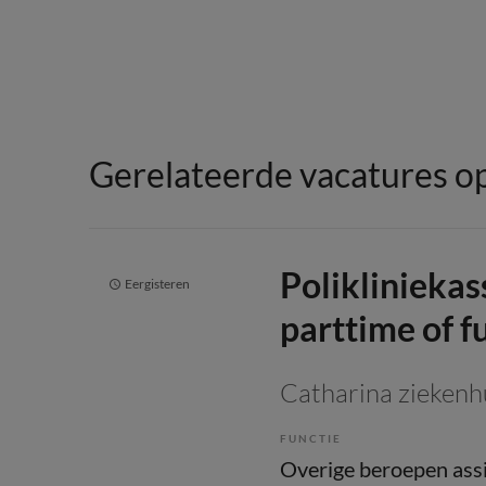
Gerelateerde vacatures op
Polikliniekas
Eergisteren
parttime of f
Catharina ziekenh
FUNCTIE