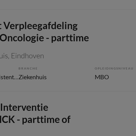
t Verpleegafdeling
 Oncologie - parttime
uis
, Eindhoven
BRANCHE
OPLEIDINGSNIVEAU
Overige beroepen assistenten
Ziekenhuis
MBO
Interventie
CK - parttime of