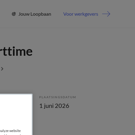
Jouw Loopbaan
Voor werkgevers
rttime
PLAATSINGSDATUM
enstverband
1 juni 2026
analyze website