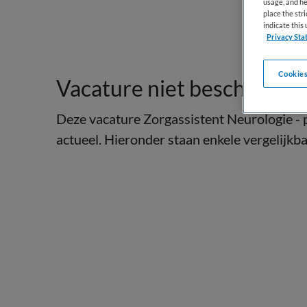
usage, and he
place the str
indicate thi
Privacy Sta
Cookies
Vacature niet beschikbaar
Deze vacature Zorgassistent Neurologie - p
actueel. Hieronder staan enkele vergelijkbar