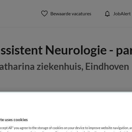
Bewaarde vacatures
JobAlert
ssistent Neurologie - pa
atharina ziekenhuis, Eindhoven
BRANCHE
AANSTELLING
Overige beroepen assistenten
Ziekenhuis
Tijdelijk di
te uses cookies
DIENSTVERBAND
Accept All” you agree to the storage of cookies on your device to improve website navigation, 
Parttime