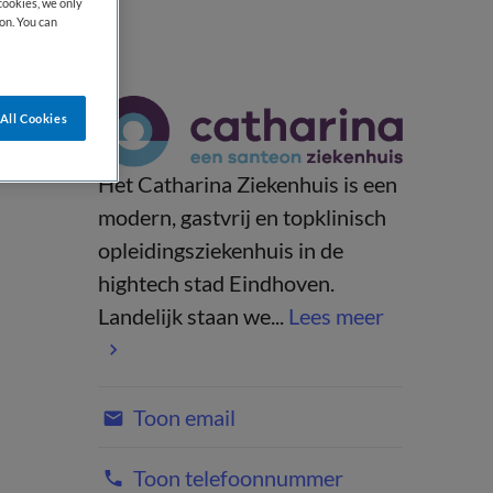
cookies, we only
on. You can
All Cookies
Het Catharina Ziekenhuis is een
modern, gastvrij en topklinisch
opleidingsziekenhuis in de
hightech stad Eindhoven.
Landelijk staan we...
Lees meer
Toon email
Toon telefoonnummer