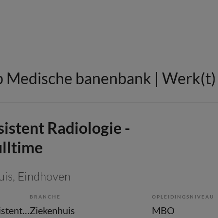
 Medische banenbank | Werk(t) i
sistent Radiologie -
ulltime
uis
, Eindhoven
BRANCHE
OPLEIDINGSNIVEAU
Overige beroepen assistenten
Ziekenhuis
MBO