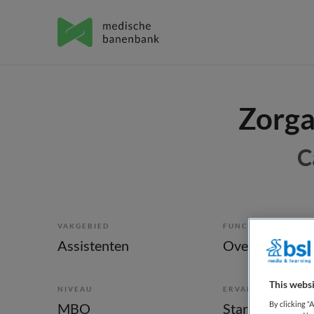
Zorga
C
VAKGEBIED
FUNCTIE
Assistenten
This websi
NIVEAU
ERVARING
By clicking “
MBO
Starter