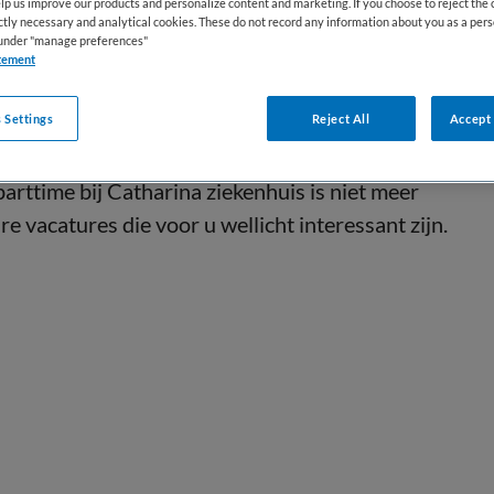
lp us improve our products and personalize content and marketing. If you choose to reject the 
ictly necessary and analytical cookies. These do not record any information about you as a pers
s under "manage preferences"
tement
 Settings
Reject All
Accept 
arttime bij Catharina ziekenhuis is niet meer
e vacatures die voor u wellicht interessant zijn.