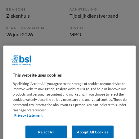
BRANCHE
AANSTELLING
Ziekenhuis
Tijdelijk dienstverband
PLAATSINGSDATUM
NIVEAU
26 juni 2026
MBO
ERVARING
DIENSTVERBAND
Starter
Parttime
Vacature niet beschikbaar
This website uses cookies
By clicking “Accept All” you agree to the storage of cookies on your device to
Deze vacature Zorgassistent Neurologie - parttime bij
improve website navigation, analyze website usage, and help us improve our
Catharina ziekenhuis is niet meer actueel. Hieronder staan
products and personalize content and marketing. If you choose to reject the
cookies, we only place the strictly necessary and analytical cookies. These do
enkele vergelijkbare vacatures die voor u wellicht
not record any information about you as a person. You can indicate this under
interessant zijn.
"manage preferences"
Privacy Statement
Reject All
Accept All Cookies