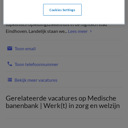
Cookies Settings
Het Catharina Ziekenhuis is een modern, gastvrij en
topklinisch opleidingsziekenhuis in de hightech stad
Eindhoven. Landelijk staan we...
Lees meer
Toon email
Toon telefoonnummer
Bekijk meer vacatures
Gerelateerde vacatures op Medische
banenbank | Werk(t) in zorg en welzijn