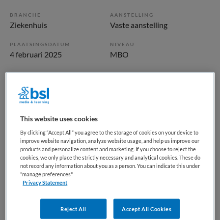
BRANCHE
AANSTELLING
Ziekenhuis
Vaste aanstelling
PLAATSINGSDATUM
NIVEAU
4 februari 2025
MBO
ERVARING
DIENSTVERBAND
Ervaren
Parttime
Vacature niet beschikbaar
This website uses cookies
By clicking “Accept All” you agree to the storage of cookies on your device to
Deze vacature Planner Dagbehandeling Hematologie bij St.
improve website navigation, analyze website usage, and help us improve our
Antonius Ziekenhuis is niet meer actueel. Hieronder staan
products and personalize content and marketing. If you choose to reject the
cookies, we only place the strictly necessary and analytical cookies. These do
enkele vergelijkbare vacatures die voor u wellicht
not record any information about you as a person. You can indicate this under
interessant zijn.
"manage preferences"
Privacy Statement
Reject All
Accept All Cookies