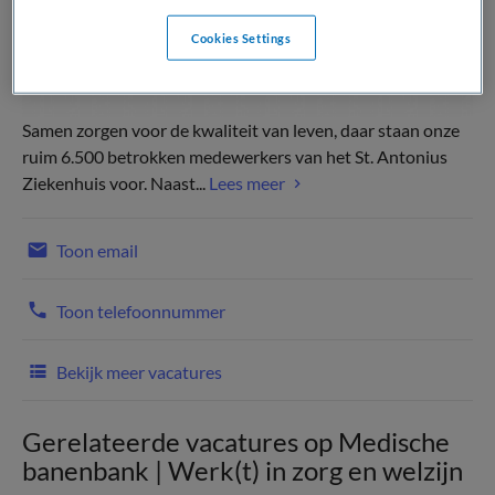
Cookies Settings
Samen zorgen voor de kwaliteit van leven, daar staan onze
ruim 6.500 betrokken medewerkers van het St. Antonius
Ziekenhuis voor. Naast...
Lees meer
Toon email
Toon telefoonnummer
Bekijk meer vacatures
Gerelateerde vacatures op Medische
banenbank | Werk(t) in zorg en welzijn