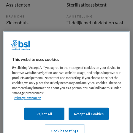
Assistenten
Sterilisatieassistent
BRANCHE
AANSTELLING
Ziekenhuis
Tijdelijk met uitzicht op vast
PLAATSINGSDATUM
NIVEAU
13 mei 2026
MBO
ERVARING
DIENSTVERBAND
Ervaren
Fulltime
This website uses cookies
By clicking “Accept All” you agree to the storage of cookies on your device to
improve website navigation, analyze website usage, and help us improve our
Vacature niet beschikbaar
products and personalize content and marketing. If you choose to reject the
cookies, we only place the strictly necessary and analytical cookies. These do
not record any information about you as a person. You can indicate this under
Deze vacature Medewerker Steriele Medische
"manage preferences"
Hulpmiddelen bij St. Antonius Ziekenhuis is niet meer
Privacy Statement
actueel. Hieronder staan enkele vergelijkbare vacatures die
voor u wellicht interessant zijn.
Reject All
Accept All Cookies
Cookies Settings