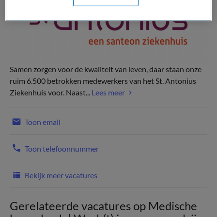
Samen zorgen voor de kwaliteit van leven, daar staan onze
ruim 6.500 betrokken medewerkers van het St. Antonius
Ziekenhuis voor. Naast...
Lees meer
Toon email
Toon telefoonnummer
Bekijk meer vacatures
Gerelateerde vacatures op Medische