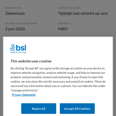
BRANCHE
AANSTELLING
Ziekenhuis
Tijdelijk met uitzicht op vast
PLAATSINGSDATUM
NIVEAU
2 juni 2026
MBO
ERVARING
DIENSTVERBAND
Ervaren
Parttime
Vacature niet beschikbaar
This website uses cookies
By clicking “Accept All” you agree to the storage of cookies on your device to
Deze vacature Eerste medewerker Facilitair assistenten bij
improve website navigation, analyze website usage, and help us improve our
products and personalize content and marketing. If you choose to reject the
Isala is niet meer actueel. Hieronder staan enkele
cookies, we only place the strictly necessary and analytical cookies. These do
vergelijkbare vacatures die voor u wellicht interessant zijn.
not record any information about you as a person. You can indicate this under
"manage preferences"
Privacy Statement
Reject All
Accept All Cookies