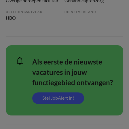
Overige beroepen facilitair
Gehandicaptenzorg
OPLEIDINGSNIVEAU
DIENSTVERBAND
HBO
Als eerste de nieuwste
vacatures in jouw
functiegebied ontvangen?
Stel JobAlert in!