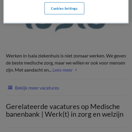
Cookies Settings
Werken in Isala ziekenhuis is niet zomaar werken. We geven
de beste medische zorg, maar we willen er ook voor mensen
zijn. Met aandacht en...
Lees meer
Bekijk meer vacatures
Gerelateerde vacatures op Medische
banenbank | Werk(t) in zorg en welzijn