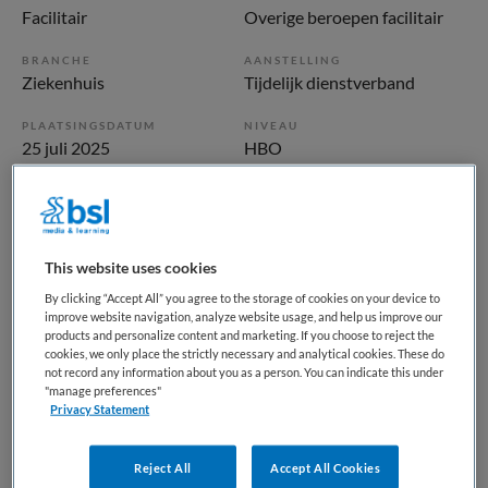
Facilitair
Overige beroepen facilitair
BRANCHE
AANSTELLING
Ziekenhuis
Tijdelijk dienstverband
PLAATSINGSDATUM
NIVEAU
25 juli 2025
HBO
ERVARING
DIENSTVERBAND
Ervaren
Parttime
This website uses cookies
Vacature niet beschikbaar
By clicking “Accept All” you agree to the storage of cookies on your device to
improve website navigation, analyze website usage, and help us improve our
Deze vacature Medewerker Preoperatieve Screening
products and personalize content and marketing. If you choose to reject the
opleidingsplaats bij St. Antonius Ziekenhuis is niet meer
cookies, we only place the strictly necessary and analytical cookies. These do
not record any information about you as a person. You can indicate this under
actueel. Hieronder staan enkele vergelijkbare vacatures die
"manage preferences"
voor u wellicht interessant zijn.
Privacy Statement
Reject All
Accept All Cookies