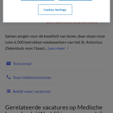
Cookies Settings
Samen zorgen voor de kwaliteit van leven, daar staan onze
ruim 6.500 betrokken medewerkers van het St. Antonius
Ziekenhuis voor. Naast...
Lees meer
Toon email
Toon telefoonnummer
Bekijk meer vacatures
Gerelateerde vacatures op Medische