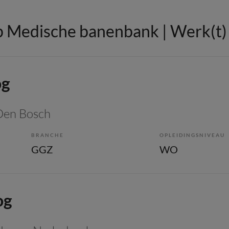
 Medische banenbank | Werk(t) i
og
 Den Bosch
BRANCHE
OPLEIDINGSNIVEAU
GGZ
WO
og