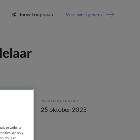
Jouw Loopbaan
Voor werkgevers
delaar
PLAATSINGSDATUM
bepaald
25 oktober 2025
analyze website
cookies, we only
on. You can