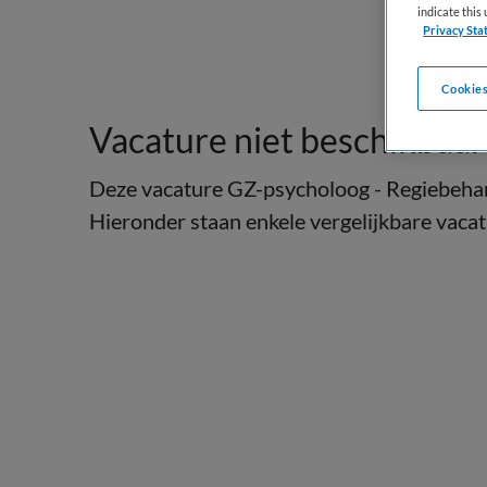
indicate thi
Privacy Sta
Cookies
Vacature niet beschikbaar
Deze vacature GZ-psycholoog - Regiebehand
Hieronder staan enkele vergelijkbare vacatu