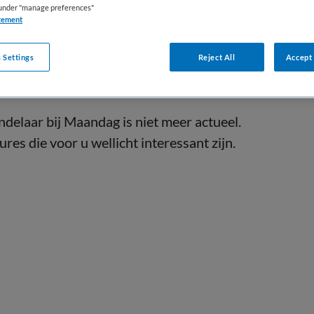
s under "manage preferences"
tement
 Settings
Reject All
Accept 
elaar bij Maandag is niet meer actueel.
res die voor u wellicht interessant zijn.