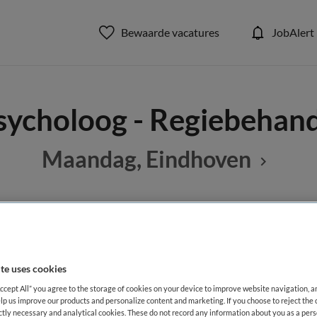
Bewaarde vacatures
JobAlert
ycholoog - Regiebehan
Maandag, Eindhoven
BRANCHE
AANSTELLING
g
Instelling/tehuis
Niet nader 
te uses cookies
Accept All” you agree to the storage of cookies on your device to improve website navigation, 
DIENSTVERBAND
lp us improve our products and personalize content and marketing. If you choose to reject the 
aald
Niet nader bepaald
ictly necessary and analytical cookies. These do not record any information about you as a pers