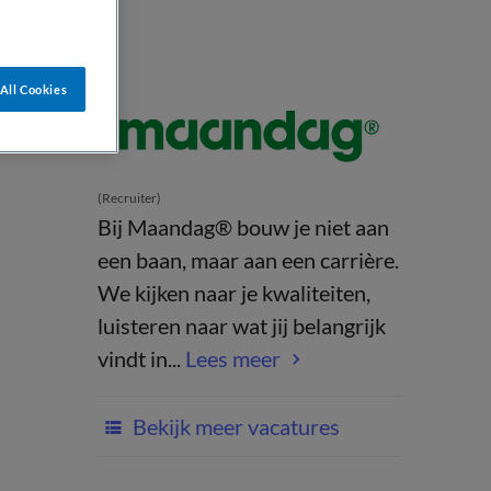
All Cookies
(Recruiter)
Bij Maandag® bouw je niet aan
een baan, maar aan een carrière.
We kijken naar je kwaliteiten,
luisteren naar wat jij belangrijk
vindt in...
Lees meer
Bekijk meer vacatures