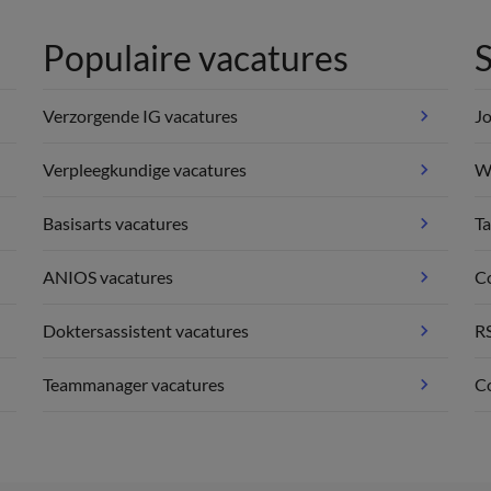
Populaire vacatures
S
Verzorgende IG vacatures
Jo
Verpleegkundige vacatures
We
Basisarts vacatures
Ta
ANIOS vacatures
C
Doktersassistent vacatures
R
Teammanager vacatures
Co