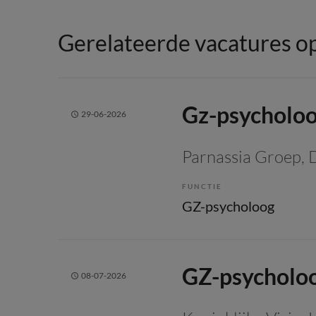
Gerelateerde vacatures op
Gz-psycholo
29-06-2026
Parnassia Groep
,
FUNCTIE
GZ-psycholoog
GZ-psycholo
08-07-2026