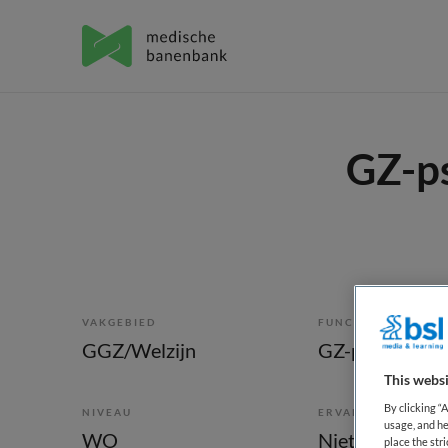
GZ-ps
VAKGEBIED
FUNCTIE
GGZ/Welzijn
GZ-psycholoo
This websi
By clicking “
NIVEAU
ERVARING
usage, and he
WO
Niet nader bep
place the str