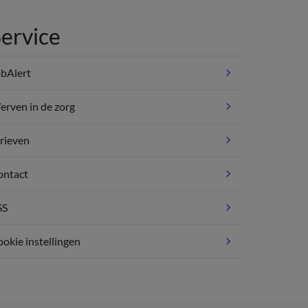
ervice
bAlert
rven in de zorg
rieven
ontact
SS
okie instellingen