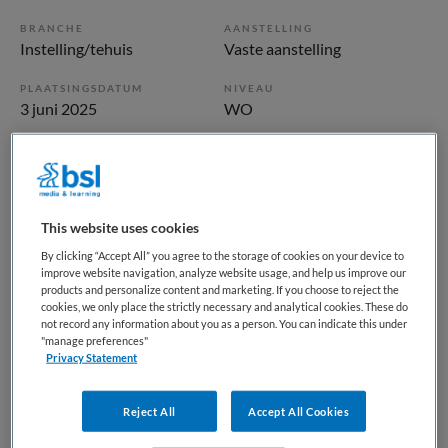
BRANCHE
AANSTELLING
Instelling/tehuis
Vaste aanstelling
PLAATSINGSDATUM
NIVEAU
3 juni 2025
WO
ERVARING
DIENSTVERBAND
Niet nader bepaald
Niet nader bepaald
This website uses cookies
Vacature niet beschikbaar
By clicking “Accept All” you agree to the storage of cookies on your device to
Deze vacature GZ-psycholoog bij Maandag is niet meer
improve website navigation, analyze website usage, and help us improve our
products and personalize content and marketing. If you choose to reject the
actueel. Hieronder staan enkele vergelijkbare vacatures die
cookies, we only place the strictly necessary and analytical cookies. These do
voor u wellicht interessant zijn.
not record any information about you as a person. You can indicate this under
"manage preferences"
Privacy Statement
Reject All
Accept All Cookies