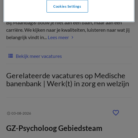
Cookies Settings
(Recruiter)
Bij Maandag® bouw je niet aan een baan, maar aan een
carrière. We kijken naar je kwaliteiten, luisteren naar wat jij
belangrijk vindt in...
Lees meer
Bekijk meer vacatures
Gerelateerde vacatures op Medische
banenbank | Werk(t) in zorg en welzijn
03-08-2026
GZ-Psycholoog Gebiedsteam