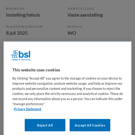
BRANCHE
AANSTELLING
Instelling/tehuis
Vaste aanstelling
PLAATSINGSDATUM
NIVEAU
8 juli 2025
WO
ERVARING
DIENSTVERBAND
Starter
Niet nader bepaald
This website uses cookies
Vacature niet beschikbaar
By clicking “Accept All” you agree to the storage of cookies on your device to
Deze vacature GZ-psycholoog Ad Interim bij Maandag is
improve website navigation, analyze website usage, and help us improve our
products and personalize content and marketing. If you choose to reject the
niet meer actueel. Hieronder staan enkele vergelijkbare
cookies, we only place the strictly necessary and analytical cookies. These do
vacatures die voor u wellicht interessant zijn.
not record any information about you as a person. You can indicate this under
"manage preferences"
Privacy Statement
Reject All
Accept All Cookies