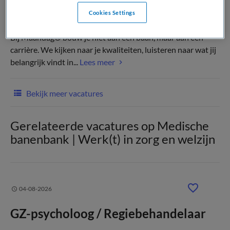
Cookies Settings
(Recruiter)
Bij Maandag® bouw je niet aan een baan, maar aan een
carrière. We kijken naar je kwaliteiten, luisteren naar wat jij
belangrijk vindt in...
Lees meer
Bekijk meer vacatures
Gerelateerde vacatures op Medische
banenbank | Werk(t) in zorg en welzijn
04-08-2026
GZ-psycholoog / Regiebehandelaar