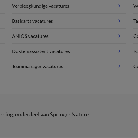
Verpleegkundige vacatures
We
Basisarts vacatures
Ta
ANIOS vacatures
C
Doktersassistent vacatures
R
Teammanager vacatures
Co
rning
, onderdeel van
Springer Nature