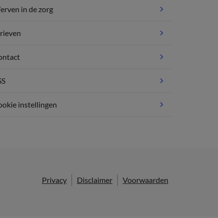
rven in de zorg
rieven
ontact
SS
okie instellingen
Privacy
Disclaimer
Voorwaarden