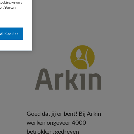
cookies, we only
on. You can
All Cookies
Goed dat jij er bent! Bij Arkin
werken ongeveer 4000
betrokken, gedreven