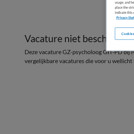
usage, and he
place the str
indicate thi
Privacy Sta
Cookies
Vacature niet beschikbaar
Deze vacature GZ-psycholoog GIT-PD bij NP
vergelijkbare vacatures die voor u wellicht 