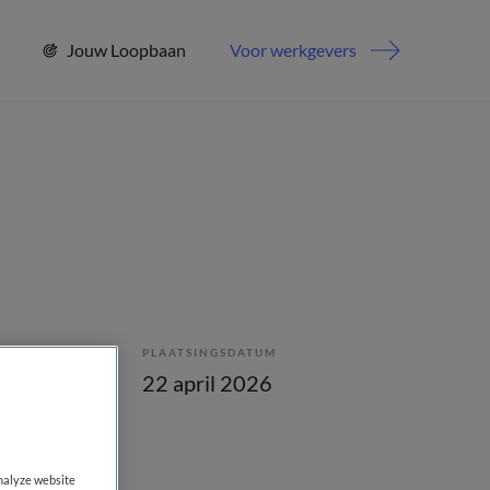
Jouw Loopbaan
Voor werkgevers
PLAATSINGSDATUM
enstverband
22 april 2026
analyze website