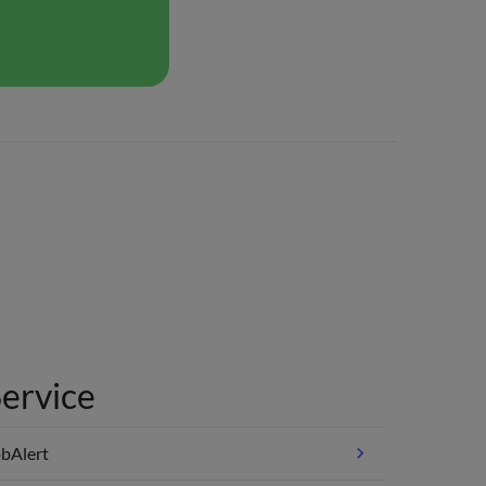
ervice
bAlert