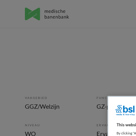
VAKGEBIED
FUNCTIE
GGZ/Welzijn
GZ-psycholoo
This websi
NIVEAU
ERVARING
WO
Ervaren
By clicking “