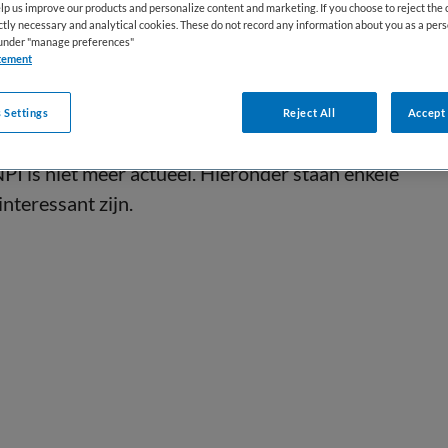
lp us improve our products and personalize content and marketing. If you choose to reject the 
ictly necessary and analytical cookies. These do not record any information about you as a pers
s under "manage preferences"
tement
 Settings
Reject All
Accept 
I is niet meer actueel. Hieronder staan enkele
interessant zijn.