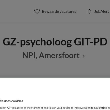
Bewaarde vacatures
JobAlert
GZ-psycholoog GIT-PD
NPI, Amersfoort
BRANCHE
AANSTELLING
g
GGZ
Tijdelijk di
te uses cookies
DIENSTVERBAND
Fulltime
Accept All” you agree to the storage of cookies on your device to improve website navigation, 