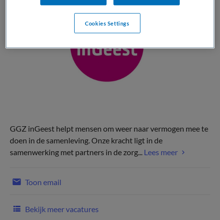
Cookies Settings
GGZ inGeest helpt mensen om weer naar vermogen mee te
doen in de samenleving. Onze kracht ligt in de
samenwerking met partners in de zorg...
Lees meer
Toon email
Bekijk meer vacatures