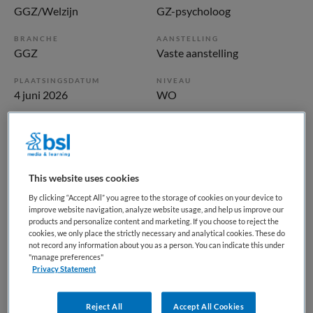
GGZ/Welzijn
GZ-psycholoog
BRANCHE
AANSTELLING
GGZ
Vaste aanstelling
PLAATSINGSDATUM
NIVEAU
4 juni 2026
WO
ERVARING
DIENSTVERBAND
Ervaren
Parttime
This website uses cookies
Vacature niet beschikbaar
By clicking “Accept All” you agree to the storage of cookies on your device to
Deze vacature GZ psycholoog poli angst depressie
improve website navigation, analyze website usage, and help us improve our
products and personalize content and marketing. If you choose to reject the
spaarnepoort bij GGZ inGeest is niet meer actueel.
cookies, we only place the strictly necessary and analytical cookies. These do
Hieronder staan enkele vergelijkbare vacatures die voor u
not record any information about you as a person. You can indicate this under
"manage preferences"
wellicht interessant zijn.
Privacy Statement
Reject All
Accept All Cookies