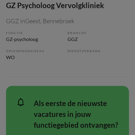
GZ Psycholoog Vervolgkliniek
GGZ inGeest
, Bennebroek
FUNCTIE
BRANCHE
GZ-psycholoog
GGZ
OPLEIDINGSNIVEAU
DIENSTVERBAND
WO
Als eerste de nieuwste
vacatures in jouw
functiegebied ontvangen?