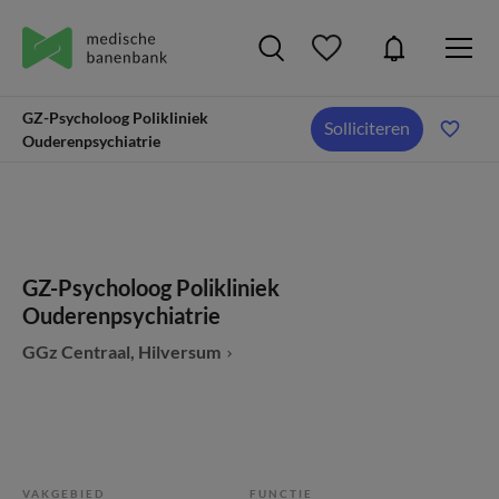
GZ-Psycholoog Polikliniek
Solliciteren
Ouderenpsychiatrie
GZ-Psycholoog Polikliniek
Ouderenpsychiatrie
GGz Centraal, Hilversum
VAKGEBIED
FUNCTIE