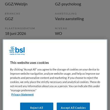
GGZ/Welzijn
GZ-psycholoog
BRANCHE
AANSTELLING
GGZ
Vaste aanstelling
PLAATSINGSDATUM
NIVEAU
18 juni 2026
WO
ERVARING
DIENSTVERBAND
Starter
Fulltime
This website uses cookies
Vacature niet beschikbaar
By clicking “Accept All” you agree to the storage of cookies on your device to
Deze vacature GZ-Psycholoog Polikliniek
improve website navigation, analyze website usage, and help us improve our
products and personalize content and marketing. If you choose to reject the
Ouderenpsychiatrie bij GGz Centraal is niet meer actueel.
cookies, we only place the strictly necessary and analytical cookies. These do
Hieronder staan enkele vergelijkbare vacatures die voor u
not record any information about you as a person. You can indicate this under
"manage preferences"
wellicht interessant zijn.
Privacy Statement
Reject All
Accept All Cookies