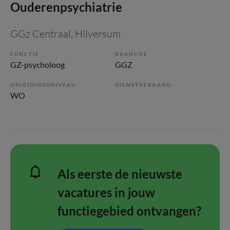
Ouderenpsychiatrie
GGz Centraal
, Hilversum
FUNCTIE
BRANCHE
GZ-psycholoog
GGZ
OPLEIDINGSNIVEAU
DIENSTVERBAND
WO
Als eerste de nieuwste
vacatures in jouw
functiegebied ontvangen?