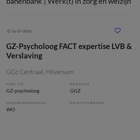
banenbank | Werk(t) in zorg en welzijn
16-07-2026
GZ-Psycholoog FACT expertise LVB &
Verslaving
GGz Centraal
, Hilversum
FUNCTIE
BRANCHE
GZ-psycholoog
GGZ
OPLEIDINGSNIVEAU
DIENSTVERBAND
WO