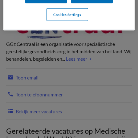
Cookies Settings
GGz Centraal is een organisatie voor specialistische
geestelijke gezondheidszorg in het midden van het land. Wij
behandelen, begeleiden en...
Lees meer
Toon email
Toon telefoonnummer
Bekijk meer vacatures
Gerelateerde vacatures op Medische