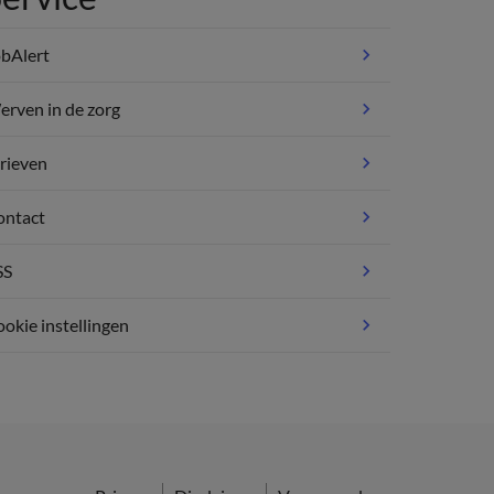
bAlert
rven in de zorg
rieven
ontact
SS
okie instellingen