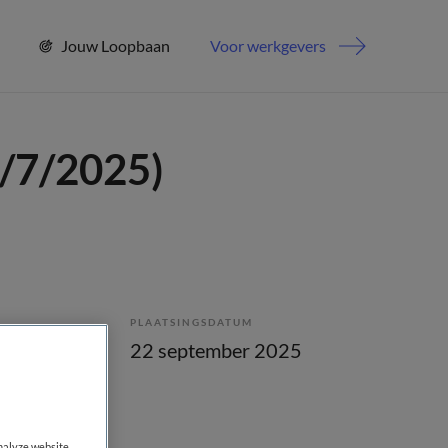
Jouw Loopbaan
Voor werkgevers
8/7/2025)
PLAATSINGSDATUM
lling
22 september 2025
analyze website