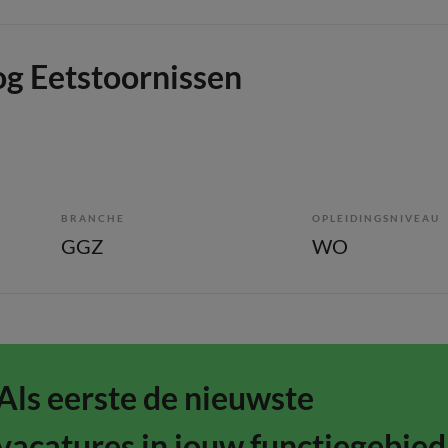
g Eetstoornissen
BRANCHE
OPLEIDINGSNIVEAU
GGZ
WO
Als eerste de nieuwste
vacatures in jouw functiegebied