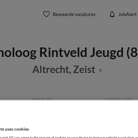
Bewaarde vacatures
JobAlert
oloog Rintveld Jeugd (
Altrecht, Zeist
BRANCHE
AANSTELLING
g
Instelling/tehuis
Vaste aanste
DIENSTVERBAND
te uses cookies
Fulltime
Accept All” you agree to the storage of cookies on your device to improve website navigation, 