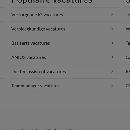
Verzorgende IG vacatures
Jo
Verpleegkundige vacatures
We
Basisarts vacatures
Ta
ANIOS vacatures
C
Doktersassistent vacatures
R
Teammanager vacatures
Co