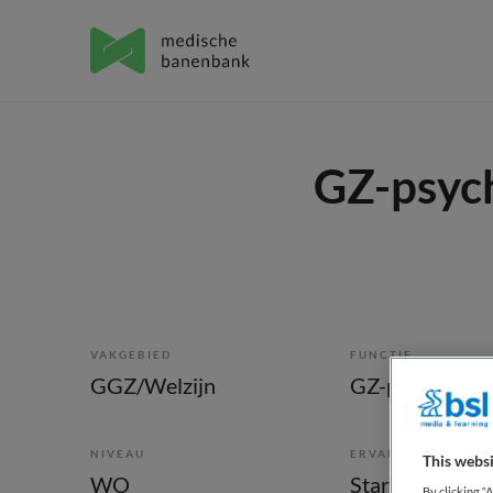
GZ-psych
VAKGEBIED
FUNCTIE
GGZ/Welzijn
GZ-psycholoo
NIVEAU
ERVARING
This websi
WO
Starter
By clicking “