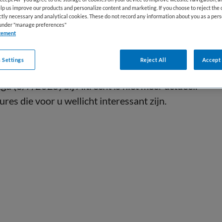
lp us improve our products and personalize content and marketing. If you choose to reject the 
ictly necessary and analytical cookies. These do not record any information about you as a pers
s under "manage preferences"
tement
 Settings
Reject All
Accept 
 (8/7/2025) bij Altrecht is niet meer actueel.
res die voor u wellicht interessant zijn.