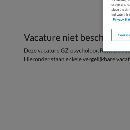
usage, and he
place the str
indicate thi
Privacy Sta
Vacature niet beschikbaar
Cookies
Deze vacature GZ-psycholoog Rintveld Jeugd
Hieronder staan enkele vergelijkbare vacatu