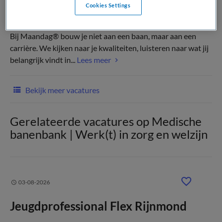
Cookies Settings
(Recruiter)
Bij Maandag® bouw je niet aan een baan, maar aan een
carrière. We kijken naar je kwaliteiten, luisteren naar wat jij
belangrijk vindt in...
Lees meer
Bekijk meer vacatures
Gerelateerde vacatures op Medische
banenbank | Werk(t) in zorg en welzijn
03-08-2026
Jeugdprofessional Flex Rijnmond