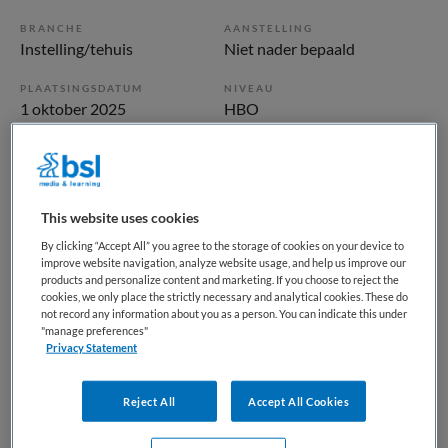
BRANCHE
AANSTELLING
Instelling/tehuis
Niet nader bepaald
PLAATSINGSDATUM
NIVEAU
1 oktober 2025
HBO
ERVARING
DIENSTVERBAND
Ervaren
Niet nader bepaald
This website uses cookies
Vacature niet beschikbaar
By clicking “Accept All” you agree to the storage of cookies on your device to
improve website navigation, analyze website usage, and help us improve our
Deze vacature Jeugdbeschermer bij Maandag is niet meer
products and personalize content and marketing. If you choose to reject the
actueel. Hieronder staan enkele vergelijkbare vacatures die
cookies, we only place the strictly necessary and analytical cookies. These do
not record any information about you as a person. You can indicate this under
voor u wellicht interessant zijn.
"manage preferences"
Privacy Statement
Reject All
Accept All Cookies