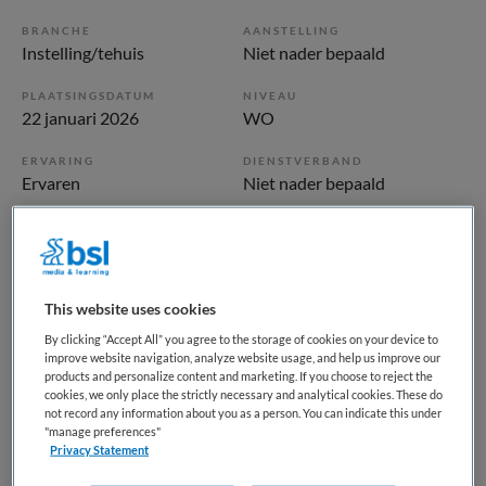
BRANCHE
AANSTELLING
Instelling/tehuis
Niet nader bepaald
PLAATSINGSDATUM
NIVEAU
22 januari 2026
WO
ERVARING
DIENSTVERBAND
Ervaren
Niet nader bepaald
Vacature niet beschikbaar
Deze vacature Klinisch Psycholoog bij Altrecht is niet meer
This website uses cookies
actueel. Hieronder staan enkele vergelijkbare vacatures die
By clicking “Accept All” you agree to the storage of cookies on your device to
voor u wellicht interessant zijn.
improve website navigation, analyze website usage, and help us improve our
products and personalize content and marketing. If you choose to reject the
cookies, we only place the strictly necessary and analytical cookies. These do
not record any information about you as a person. You can indicate this under
"manage preferences"
Privacy Statement