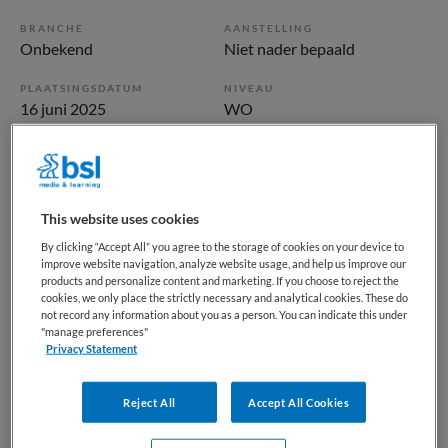
BRANCHE
AANSTELLING
Onbekend
Niet nader bepaald
PLAATSINGSDATUM
NIVEAU
16 juni 2025
WO
ERVARING
DIENSTVERBAND
Niet nader bepaald
Fulltime
This website uses cookies
Vacature niet beschikbaar
By clicking “Accept All” you agree to the storage of cookies on your device to
improve website navigation, analyze website usage, and help us improve our
Deze vacature Orthopedagoog generalist bij Maandag is
products and personalize content and marketing. If you choose to reject the
niet meer actueel. Hieronder staan enkele vergelijkbare
cookies, we only place the strictly necessary and analytical cookies. These do
not record any information about you as a person. You can indicate this under
vacatures die voor u wellicht interessant zijn.
"manage preferences"
Privacy Statement
Reject All
Accept All Cookies