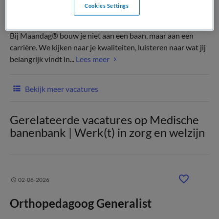
Cookies Settings
(Recruiter)
Bij Maandag® bouw je niet aan een baan, maar aan een
carrière. We kijken naar je kwaliteiten, luisteren naar wat jij
belangrijk vindt in...
Lees meer
Bekijk meer vacatures
Gerelateerde vacatures op Medische
banenbank | Werk(t) in zorg en welzijn
02-08-2026
Orthopedagoog Generalist