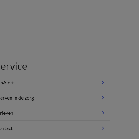
ervice
bAlert
rven in de zorg
rieven
ontact