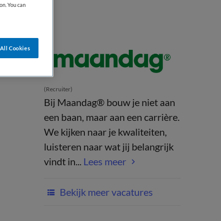
on. You can
All Cookies
(Recruiter)
Bij Maandag® bouw je niet aan
een baan, maar aan een carrière.
We kijken naar je kwaliteiten,
luisteren naar wat jij belangrijk
vindt in...
Lees meer
Bekijk meer vacatures