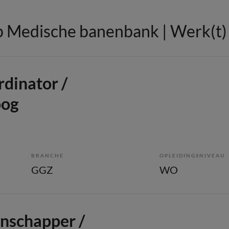
 Medische banenbank | Werk(t) i
dinator /
oog
BRANCHE
OPLEIDINGSNIVEAU
GGZ
WO
nschapper /