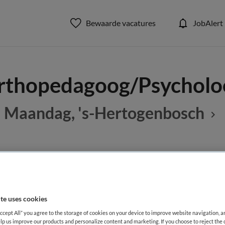
Bewaarde vacatures
JobAlert
rthopedagoog/Psycholo
Maandag, 's-Hertogenbosch
BRANCHE
AANSTELLING
g
Onbekend
Niet nader 
te uses cookies
DIENSTVERBAND
Accept All” you agree to the storage of cookies on your device to improve website navigation, 
aald
Niet nader bepaald
lp us improve our products and personalize content and marketing. If you choose to reject the 