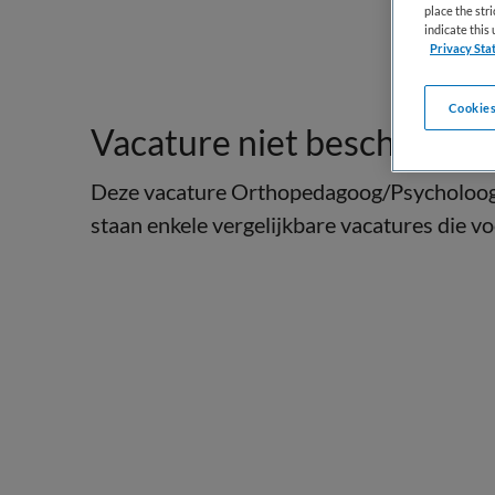
place the str
indicate thi
Privacy Sta
Cookies
Vacature niet beschikbaar
Deze vacature Orthopedagoog/Psycholoog b
staan enkele vergelijkbare vacatures die voo