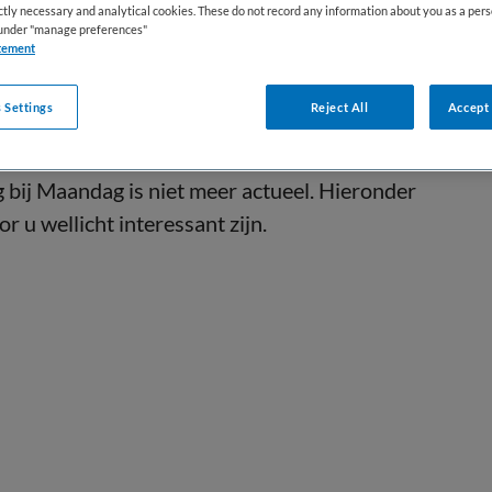
ictly necessary and analytical cookies. These do not record any information about you as a pers
s under "manage preferences"
tement
 Settings
Reject All
Accept 
ij Maandag is niet meer actueel. Hieronder
r u wellicht interessant zijn.