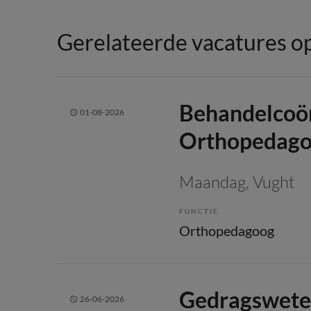
Gerelateerde vacatures op
Behandelcoör
01-08-2026
Orthopedag
Maandag
, Vught
FUNCTIE
Orthopedagoog
Gedragswete
26-06-2026