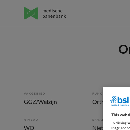
O
VAKGEBIED
FUNCTIE
GGZ/Welzijn
Orthopedagoo
This websi
NIVEAU
ERVARING
By clicking “
WO
Niet nader bep
usage, and he