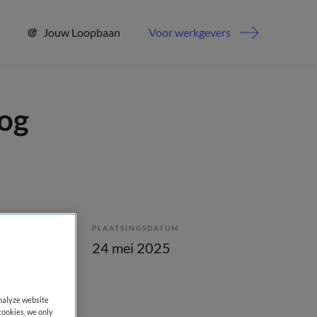
Jouw Loopbaan
Voor werkgevers
og
PLAATSINGSDATUM
bepaald
24 mei 2025
analyze website
cookies, we only