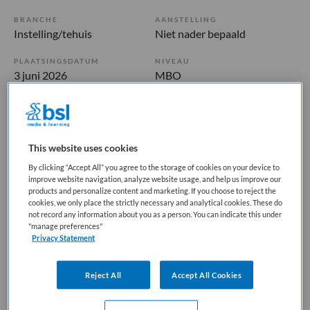
BRANCHE
AANSTELLING
Instelling/tehuis
Niet nader bepaald
PLAATSINGSDATUM
NIVEAU
3 juni 2026
MBO
ERVARING
DIENSTVERBAND
Niet nader bepaald
Niet nader bepaald
This website uses cookies
Vacature niet beschikbaar
By clicking “Accept All” you agree to the storage of cookies on your device to
improve website navigation, analyze website usage, and help us improve our
Deze vacature Begeleider NAH bij Maandag is niet meer
products and personalize content and marketing. If you choose to reject the
cookies, we only place the strictly necessary and analytical cookies. These do
actueel. Hieronder staan enkele vergelijkbare vacatures die
not record any information about you as a person. You can indicate this under
voor u wellicht interessant zijn.
"manage preferences"
Privacy Statement
Reject All
Accept All Cookies