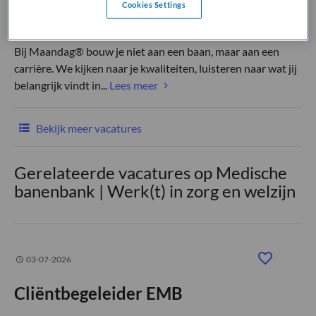
Cookies Settings
(Recruiter)
Bij Maandag® bouw je niet aan een baan, maar aan een
carrière. We kijken naar je kwaliteiten, luisteren naar wat jij
belangrijk vindt in...
Lees meer
Bekijk meer vacatures
Gerelateerde vacatures op Medische
banenbank | Werk(t) in zorg en welzijn
03-07-2026
Cliëntbegeleider EMB