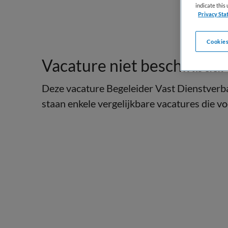
indicate thi
Privacy Sta
Cookies
Vacature niet beschikbaar
Deze vacature Begeleider Vast Dienstverba
staan enkele vergelijkbare vacatures die voo