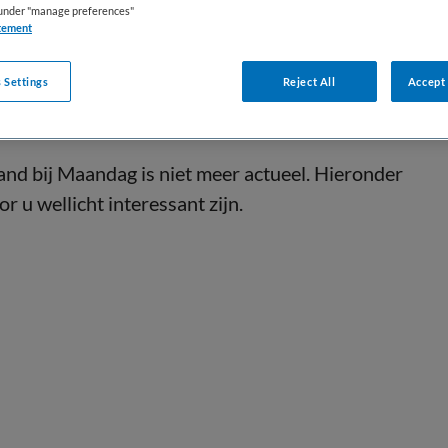
s under "manage preferences"
tement
 Settings
Reject All
Accept 
nd bij Maandag is niet meer actueel. Hieronder
r u wellicht interessant zijn.