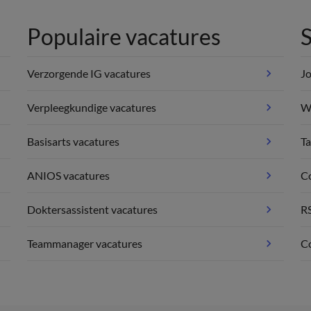
Populaire vacatures
S
Verzorgende IG vacatures
Jo
Verpleegkundige vacatures
We
Basisarts vacatures
Ta
ANIOS vacatures
C
Doktersassistent vacatures
R
Teammanager vacatures
Co