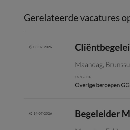
Gerelateerde vacatures op
Cliëntbegele
03-07-2026
Maandag
, Brunss
FUNCTIE
Overige beroepen G
Begeleider M
14-07-2026