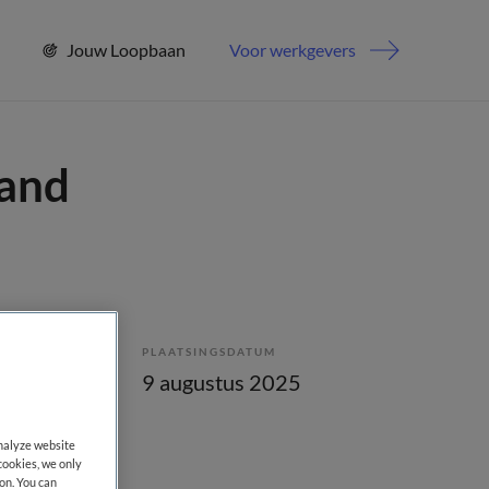
Jouw Loopbaan
Voor werkgevers
band
PLAATSINGSDATUM
bepaald
9 augustus 2025
analyze website
cookies, we only
on. You can