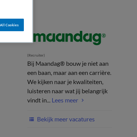
All Cookies
(Recruiter)
Bij Maandag® bouw je niet aan
een baan, maar aan een carrière.
We kijken naar je kwaliteiten,
luisteren naar wat jij belangrijk
vindt in...
Lees meer
Bekijk meer vacatures