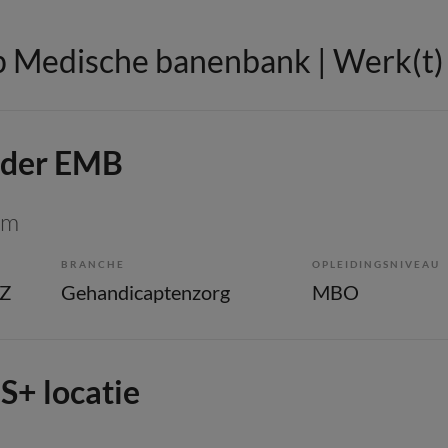
 Medische banenbank | Werk(t) i
ider EMB
um
BRANCHE
OPLEIDINGSNIVEAU
GZ
Gehandicaptenzorg
MBO
S+ locatie