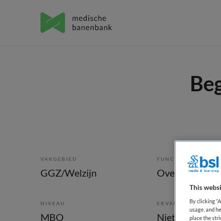
Beg
VAKGEBIED
FUNCTIE
GGZ/Welzijn
Overige bero
This websi
By clicking “
NIVEAU
ERVARING
usage, and he
MBO
Niet nader bep
place the str