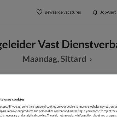
Bewaarde vacatures
JobAlert
eleider Vast Dienstver
Maandag, Sittard
BRANCHE
AANSTELLING
epen GGZ
Onbekend
Niet nader 
te uses cookies
Accept All” you agree to the storage of cookies on your device to improve website navigation, 
DIENSTVERBAND
lp us improve our products and personalize content and marketing. If you choose to reject the 
aald
Niet nader bepaald
ictly necessary and analytical cookies. These do not record any information about you as a pers