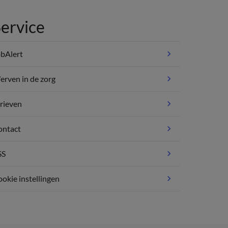
ervice
bAlert
rven in de zorg
rieven
ontact
SS
okie instellingen