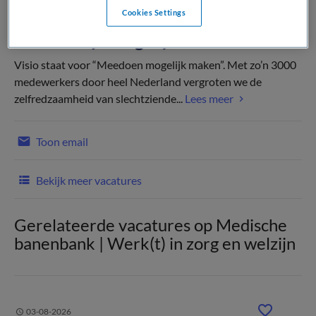
Cookies Settings
Visio staat voor “Meedoen mogelijk maken”. Met zo’n 3000
medewerkers door heel Nederland vergroten we de
zelfredzaamheid van slechtziende...
Lees meer
Toon email
Bekijk meer vacatures
Gerelateerde vacatures op Medische
banenbank | Werk(t) in zorg en welzijn
03-08-2026