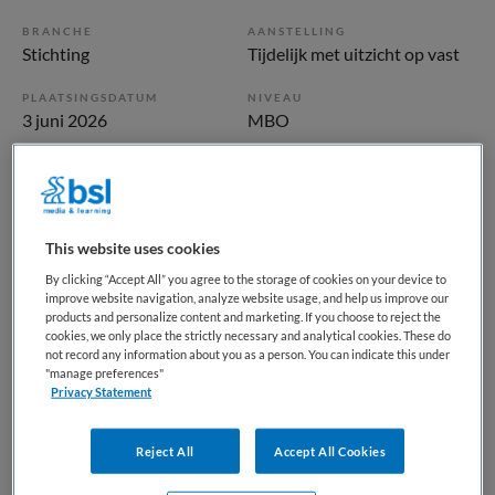
BRANCHE
AANSTELLING
Stichting
Tijdelijk met uitzicht op vast
PLAATSINGSDATUM
NIVEAU
3 juni 2026
MBO
ERVARING
DIENSTVERBAND
Ervaren
Fulltime
This website uses cookies
Vacature niet beschikbaar
By clicking “Accept All” you agree to the storage of cookies on your device to
improve website navigation, analyze website usage, and help us improve our
Deze vacature Persoonlijk begeleider MVG bij Koninklijke
products and personalize content and marketing. If you choose to reject the
Visio is niet meer actueel. Hieronder staan enkele
cookies, we only place the strictly necessary and analytical cookies. These do
vergelijkbare vacatures die voor u wellicht interessant zijn.
not record any information about you as a person. You can indicate this under
"manage preferences"
Privacy Statement
Reject All
Accept All Cookies