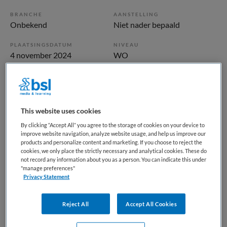
BRANCHE
AANSTELLING
Onbekend
Niet nader bepaald
PLAATSINGSDATUM
NIVEAU
4 november 2024
WO
ERVARING
DIENSTVERBAND
Starter
Niet nader bepaald
This website uses cookies
Vacature niet beschikbaar
By clicking “Accept All” you agree to the storage of cookies on your device to
improve website navigation, analyze website usage, and help us improve our
Deze vacature Gedragswetenschapper bij Maandag is niet
products and personalize content and marketing. If you choose to reject the
meer actueel. Hieronder staan enkele vergelijkbare
cookies, we only place the strictly necessary and analytical cookies. These do
not record any information about you as a person. You can indicate this under
vacatures die voor u wellicht interessant zijn.
"manage preferences"
Privacy Statement
Reject All
Accept All Cookies