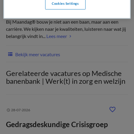
Cookies Settings
(Recruiter)
Bij Maandag® bouw je niet aan een baan, maar aan een
carrière. We kijken naar je kwaliteiten, luisteren naar wat jij
belangrijk vindt in...
Lees meer
Bekijk meer vacatures
Gerelateerde vacatures op Medische
banenbank | Werk(t) in zorg en welzijn
28-07-2026
Gedragsdeskundige Crisisgroep