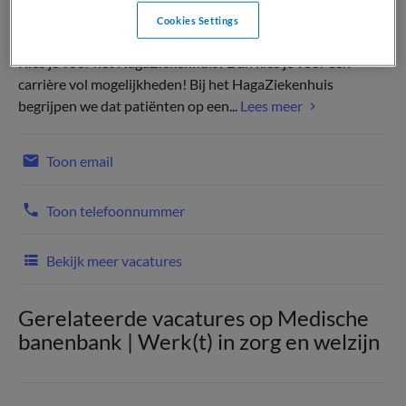
Cookies Settings
Kies je voor het HagaZiekenhuis? Dan kies je voor een
carrière vol mogelijkheden! Bij het HagaZiekenhuis
begrijpen we dat patiënten op een...
Lees meer
Toon email
Toon telefoonnummer
Bekijk meer vacatures
Gerelateerde vacatures op Medische
banenbank | Werk(t) in zorg en welzijn