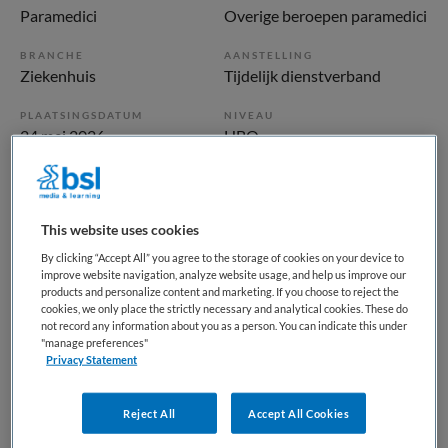
Paramedici
Overige beroepen paramedici
BRANCHE
AANSTELLING
Ziekenhuis
Tijdelijk dienstverband
PLAATSINGSDATUM
NIVEAU
24 mei 2026
HBO
ERVARING
DIENSTVERBAND
Ervaren
Fulltime
This website uses cookies
Vacature niet beschikbaar
By clicking “Accept All” you agree to the storage of cookies on your device to
improve website navigation, analyze website usage, and help us improve our
products and personalize content and marketing. If you choose to reject the
Deze vacature Traineeship Medisch Hulpverlener Intensive
cookies, we only place the strictly necessary and analytical cookies. These do
Care bij HagaZiekenhuis is niet meer actueel. Hieronder
not record any information about you as a person. You can indicate this under
"manage preferences"
staan enkele vergelijkbare vacatures die voor u wellicht
Privacy Statement
interessant zijn.
Reject All
Accept All Cookies