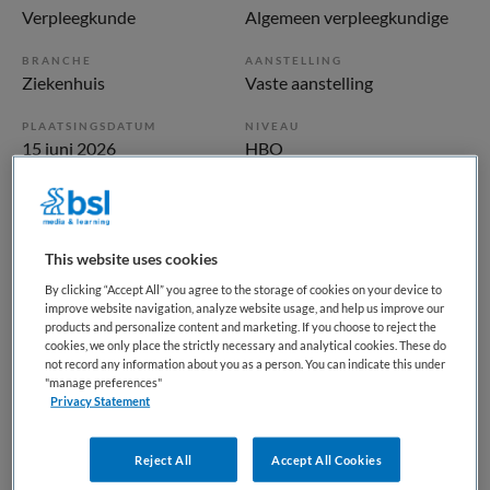
Verpleegkunde
Algemeen verpleegkundige
BRANCHE
AANSTELLING
Ziekenhuis
Vaste aanstelling
PLAATSINGSDATUM
NIVEAU
15 juni 2026
HBO
ERVARING
DIENSTVERBAND
Ervaren
Fulltime
This website uses cookies
Vacature niet beschikbaar
By clicking “Accept All” you agree to the storage of cookies on your device to
improve website navigation, analyze website usage, and help us improve our
products and personalize content and marketing. If you choose to reject the
Deze vacature Verpleegkundige IC & SEH –
cookies, we only place the strictly necessary and analytical cookies. These do
Combinatiefunctie Acute Zorg bij Catharina ziekenhuis is
not record any information about you as a person. You can indicate this under
niet meer actueel. Hieronder staan enkele vergelijkbare
"manage preferences"
Privacy Statement
vacatures die voor u wellicht interessant zijn.
Reject All
Accept All Cookies