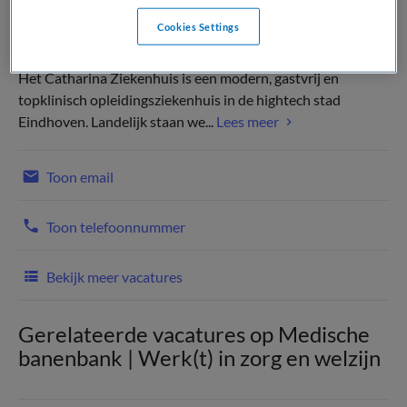
Cookies Settings
Het Catharina Ziekenhuis is een modern, gastvrij en
topklinisch opleidingsziekenhuis in de hightech stad
Eindhoven. Landelijk staan we...
Lees meer
Toon email
Toon telefoonnummer
Bekijk meer vacatures
Gerelateerde vacatures op Medische
banenbank | Werk(t) in zorg en welzijn