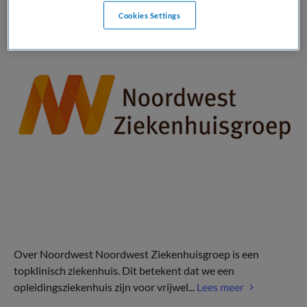
Cookies Settings
Over Noordwest Noordwest Ziekenhuisgroep is een
topklinisch ziekenhuis. Dit betekent dat we een
opleidingsziekenhuis zijn voor vrijwel...
Lees meer