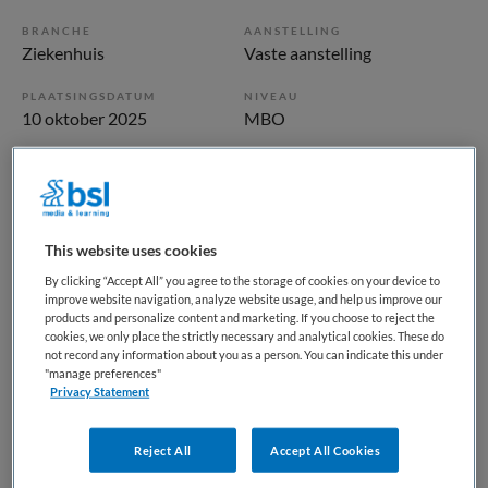
BRANCHE
AANSTELLING
Ziekenhuis
Vaste aanstelling
PLAATSINGSDATUM
NIVEAU
10 oktober 2025
MBO
ERVARING
DIENSTVERBAND
Niet nader bepaald
Parttime
This website uses cookies
Vacature niet beschikbaar
By clicking “Accept All” you agree to the storage of cookies on your device to
Deze vacature verpleegkundige cardiologie bij Noordwest
improve website navigation, analyze website usage, and help us improve our
products and personalize content and marketing. If you choose to reject the
Ziekenhuisgroep is niet meer actueel. Hieronder staan
cookies, we only place the strictly necessary and analytical cookies. These do
enkele vergelijkbare vacatures die voor u wellicht
not record any information about you as a person. You can indicate this under
"manage preferences"
interessant zijn.
Privacy Statement
Reject All
Accept All Cookies