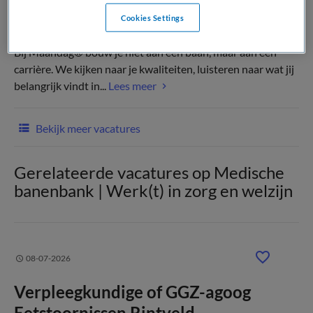
Cookies Settings
(Recruiter)
Bij Maandag® bouw je niet aan een baan, maar aan een
carrière. We kijken naar je kwaliteiten, luisteren naar wat jij
belangrijk vindt in...
Lees meer
Bekijk meer vacatures
Gerelateerde vacatures op Medische
banenbank | Werk(t) in zorg en welzijn
08-07-2026
Verpleegkundige of GGZ-agoog
Eetstoornissen Rintveld