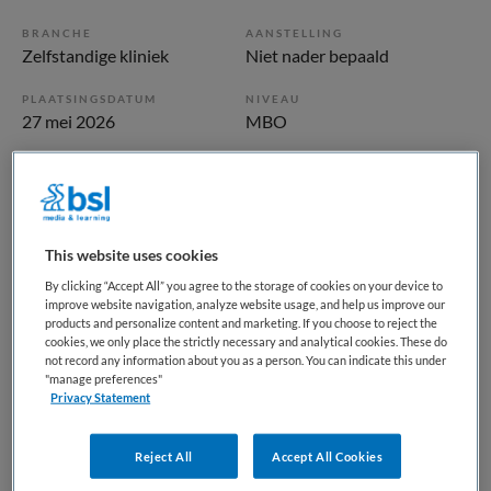
BRANCHE
AANSTELLING
Zelfstandige kliniek
Niet nader bepaald
PLAATSINGSDATUM
NIVEAU
27 mei 2026
MBO
ERVARING
DIENSTVERBAND
Ervaren
Niet nader bepaald
This website uses cookies
Vacature niet beschikbaar
By clicking “Accept All” you agree to the storage of cookies on your device to
Deze vacature Verpleegkundige GGZ - Somatiek bij
improve website navigation, analyze website usage, and help us improve our
products and personalize content and marketing. If you choose to reject the
Maandag is niet meer actueel. Hieronder staan enkele
cookies, we only place the strictly necessary and analytical cookies. These do
vergelijkbare vacatures die voor u wellicht interessant zijn.
not record any information about you as a person. You can indicate this under
"manage preferences"
Privacy Statement
Reject All
Accept All Cookies