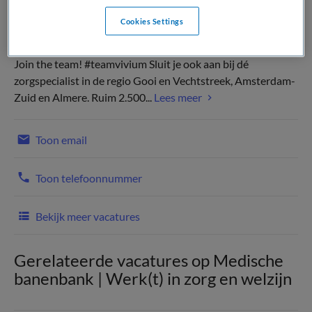
Cookies Settings
Join the team! #teamvivium Sluit je ook aan bij dé
zorgspecialist in de regio Gooi en Vechtstreek, Amsterdam-
Zuid en Almere. Ruim 2.500...
Lees meer
Toon email
Toon telefoonnummer
Bekijk meer vacatures
Gerelateerde vacatures op Medische
banenbank | Werk(t) in zorg en welzijn