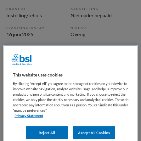
BRANCHE
AANSTELLING
Instelling/tehuis
Niet nader bepaald
PLAATSINGSDATUM
NIVEAU
16 juni 2025
Overig
ERVARING
DIENSTVERBAND
Niet nader bepaald
Parttime
Vacature niet beschikbaar
This website uses cookies
By clicking “Accept All” you agree to the storage of cookies on your device to
Deze vacature Helpende, Oversingel PG, Weesp bij Vivium
improve website navigation, analyze website usage, and help us improve our
is niet meer actueel. Hieronder staan enkele vergelijkbare
products and personalize content and marketing. If you choose to reject the
cookies, we only place the strictly necessary and analytical cookies. These do
vacatures die voor u wellicht interessant zijn.
not record any information about you as a person. You can indicate this under
"manage preferences"
Privacy Statement
Reject All
Accept All Cookies